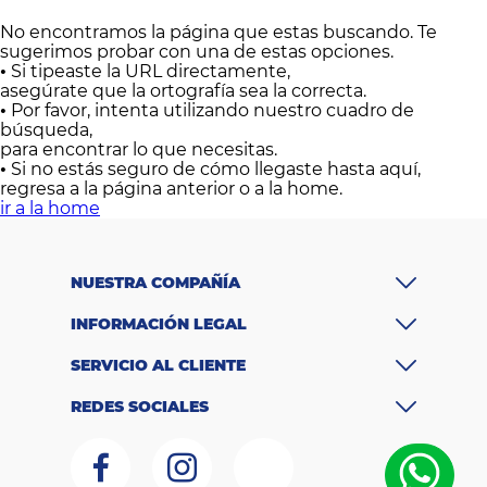
Colchones
No encontramos la página que estas buscando. Te
sugerimos probar con una de estas opciones.
Cocina
•
Si tipeaste la URL directamente,
asegúrate que la ortografía sea la correcta.
Tecnología
•
Por favor, intenta utilizando nuestro cuadro de
búsqueda,
para encontrar lo que necesitas.
ElectroHogar
•
Si no estás seguro de cómo llegaste hasta aquí,
regresa a la página anterior o a la home.
Sonido
ir a la home
Combos
NUESTRA COMPAÑÍA
Herramientas
INFORMACIÓN LEGAL
Cuidado
SERVICIO AL CLIENTE
Personal
REDES SOCIALES
Accesorios