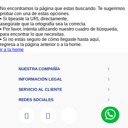
Colchones
No encontramos la página que estas buscando. Te sugerimos
probar con una de estas opciones.
Cocina
•
Si tipeaste la URL directamente,
asegúrate que la ortografía sea la correcta.
Tecnología
•
Por favor, intenta utilizando nuestro cuadro de búsqueda,
para encontrar lo que necesitas.
•
Si no estás seguro de cómo llegaste hasta aquí,
ElectroHogar
regresa a la página anterior o a la home.
ir a la home
Sonido
NUESTRA COMPAÑÍA
Combos
INFORMACIÓN LEGAL
Herramientas
SERVICIO AL CLIENTE
Cuidado
REDES SOCIALES
Personal
Accesorios