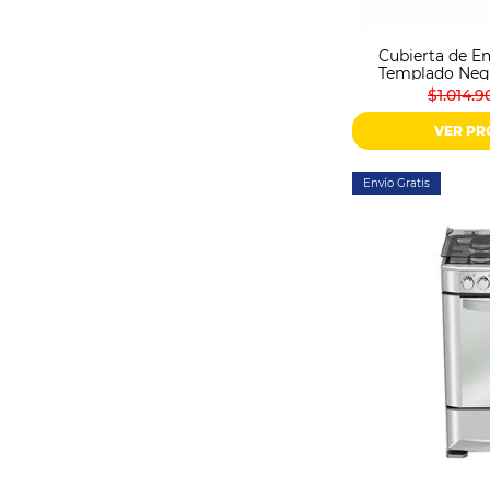
Cubierta de E
Templado Neg
$1.014.9
VER P
Envío Gratis