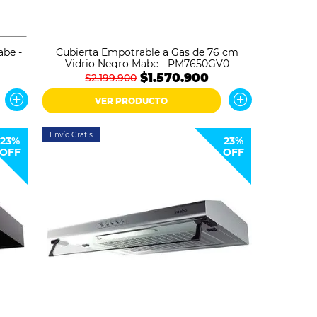
be -
Cubierta Empotrable a Gas de 76 cm
Vidrio Negro Mabe - PM7650GV0
$1.570.900
$2.199.900
VER PRODUCTO
Envío Gratis
23%
23%
OFF
OFF