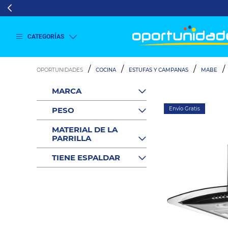
CATEGORÍAS
Ver
más
COCINA
ESTUFAS Y CAMPANAS
MABE
Lavado
y
MARCA
Secado
Veja
Refrigeración
todas
PESO
Envío Gratis
as
Refrigeración
opções
Comercial
MATERIAL DE LA
PARRILLA
Televisión
Aire y
TIENE ESPALDAR
Climatización
Colchones
Cocina
Tecnología
ElectroHogar