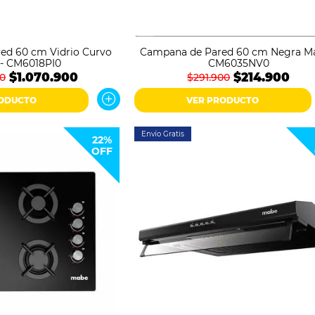
ed 60 cm Vidrio Curvo
Campana de Pared 60 cm Negra Ma
- CM6018PI0
CM6035NV0
$1.070.900
$214.900
00
$291.900
RODUCTO
VER PRODUCTO
Envío Gratis
22%
OFF