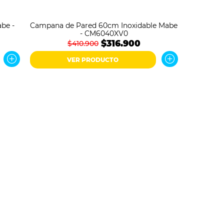
be -
Campana de Pared 60cm Inoxidable Mabe
- CM6040XV0
$316.900
$410.900
VER PRODUCTO