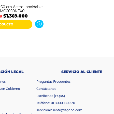
e 60 cm Acero Inoxidable
abe EMC6050NFX0
$1.369.000
00
RODUCTO
CIÓN LEGAL
SERVICIO AL CLIENTE
ones
Preguntas Frecuentes
Buen Gobierno
Contáctanos
Escríbenos (PQRS)
Teléfono: 01 8000 180 520
servicioalcliente@lagobo.com