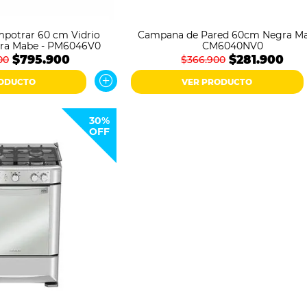
mpotrar 60 cm Vidrio
Campana de Pared 60cm Negra Ma
ra Mabe - PM6046V0
CM6040NV0
$795.900
$281.900
00
$366.900
RODUCTO
VER PRODUCTO
30%
OFF