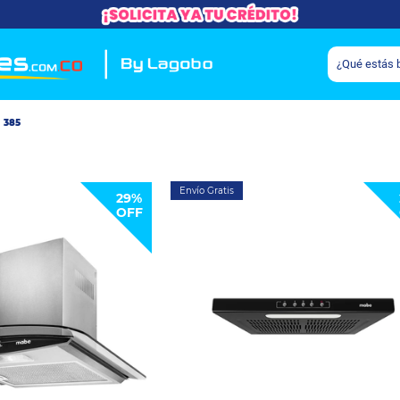
385
Envío Gratis
29%
OFF