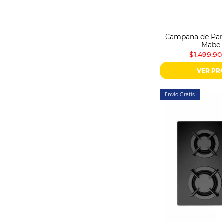
Sonido
Combos
Herramientas
Campana de Par
Cuidado
Mabe 
Personal
$1.499.9
Accesorios
VER P
Envío Gratis