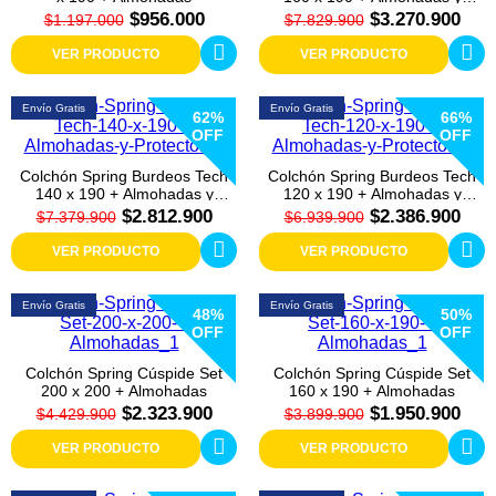
Protector
$956.000
$3.270.900
$1.197.000
$7.829.900
VER PRODUCTO
VER PRODUCTO
Envío Gratis
Envío Gratis
62%
66%
OFF
OFF
Colchón Spring Burdeos Tech
Colchón Spring Burdeos Tech
140 x 190 + Almohadas y
120 x 190 + Almohadas y
Protector
Protector
$2.812.900
$2.386.900
$7.379.900
$6.939.900
VER PRODUCTO
VER PRODUCTO
Envío Gratis
Envío Gratis
48%
50%
OFF
OFF
Colchón Spring Cúspide Set
Colchón Spring Cúspide Set
200 x 200 + Almohadas
160 x 190 + Almohadas
$2.323.900
$1.950.900
$4.429.900
$3.899.900
VER PRODUCTO
VER PRODUCTO