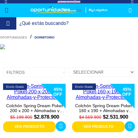
lavado-
Refrigeración
refrigeracion-
Televisión
Aire y
Colchones
Cocina
Tecnología
ElectroHogar
Sonido
Combos/a>
Herramientas/a>
Cuidado
Accesorios/a>
DORMITORIO
y-
comercial
Climatización
Personal/a>
Mi
Lavado
secado
Tiendas
Ver
y
uenta
más
Secado
Refrigeración
FILTROS
Refrigeración
Envío Gratis
Envío Gratis
45%
45%
Comercial
OFF
OFF
Televisión
Colchón Spring Dream Poket
Colchón Spring Dream Poket
200 x 200 + Almohadas y
160 x 190 + Almohadas y
Protector
Protector
$2.878.900
$2.531.900
$5.199.900
$4.569.900
Aire y
Climatización
VER PRODUCTO
VER PRODUCTO