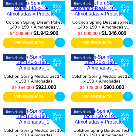
Colchones
Envío Gratis
Envío Gratis
55%
25%
OFF
OFF
Cocina
Colchón Spring Dream Poket
Colchón Spring Descanso Real
140 x 190 + Almohadas y
140 x 190 + Almohadas y
Tecnología
Protector
Protector
$1.942.900
$1.346.000
$4.309.900
$1.800.000
VER PRODUCTO
VER PRODUCTO
ElectroHogar
Envío Gratis
Envío Gratis
Sonido
20%
20%
OFF
OFF
Combos
Colchón Spring Médico Set 140
Colchón Spring Médico Set 120
x 190 + Almohadas
x 190 + Almohadas
$921.000
$901.000
$1.154.000
$1.129.000
Herramientas
VER PRODUCTO
VER PRODUCTO
Cuidado
Personal
Envío Gratis
Envío Gratis
20%
58%
OFF
OFF
Accesorios
Colchón Spring Médico Set 100
Colchón Spring Burdeos Tech
x 190 + Almohadas
160 x 190 + Almohadas y