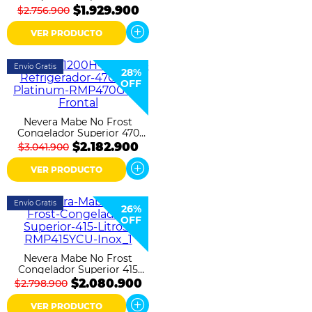
Litros CRA 385 Negro Mate
$1.929.900
$2.756.900
VER PRODUCTO
Envío Gratis
28%
OFF
Nevera Mabe No Frost
Congelador Superior 470
Litros RMP470GCT Platinum
$2.182.900
$3.041.900
VER PRODUCTO
Envío Gratis
26%
OFF
Nevera Mabe No Frost
Congelador Superior 415
Litros RMP415YCU Inox
$2.080.900
$2.798.900
VER PRODUCTO