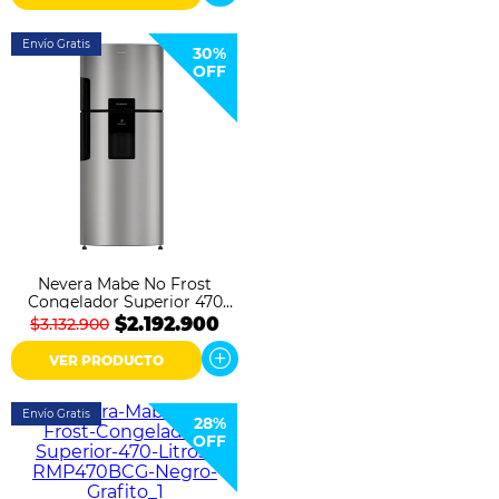
Envío Gratis
30%
OFF
Nevera Mabe No Frost
Congelador Superior 470
Litros RMP470YCU Inox
$2.192.900
$3.132.900
VER PRODUCTO
Envío Gratis
28%
OFF