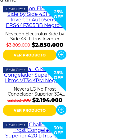
Envío Gratis
25%
OFF
Nevecón Electrolux Side by
Side 431 Litros Inverter
AutoSense ERS44F3C5BB
$2.850.000
$3.809.000
Negro
VER PRODUCTO
Envío Gratis
25%
OFF
Nevera LG No Frost
Congelador Superior 334
Litros VT34KPM Negra
$2.194.000
$2.933.000
VER PRODUCTO
Envío Gratis
30%
OFF