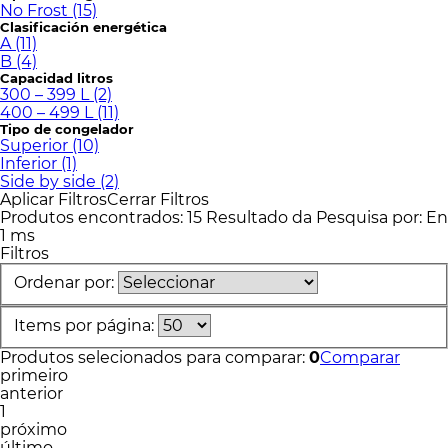
Colchones
No Frost (15)
Clasificación energética
A (11)
Cocina
B (4)
Capacidad litros
300 – 399 L (2)
Tecnología
400 – 499 L (11)
Tipo de congelador
ElectroHogar
Superior (10)
Inferior (1)
Side by side (2)
Sonido
Aplicar Filtros
Cerrar Filtros
Produtos encontrados:
15
Resultado da Pesquisa por:
En
1 ms
Combos
Filtros
Ordenar por:
Herramientas
Items por página:
Cuidado
Personal
Produtos selecionados para comparar:
0
Comparar
primeiro
anterior
Accesorios
1
próximo
último