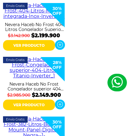
Envío Gratis
30%
OFF
Nevera Haceb No Frost 404
Litros Congelador Superior
Inox Inverter
$2.199.900
$3.142.900
VER PRODUCTO
Envío Gratis
28%
OFF
Nevera Haceb No Frost
Congelador superior 404
Litros Titanio Inverter
$2.149.900
$2.985.900
VER PRODUCTO
Envío Gratis
30%
OFF