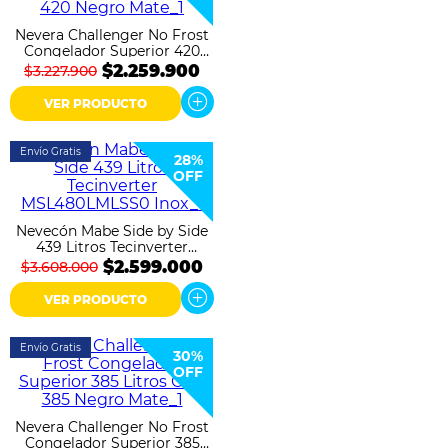
Nevera Challenger No Frost
Congelador Superior 420
Litros CRA 420 Negro Mate
$2.259.900
$3.227.900
VER PRODUCTO
Envío Gratis
28%
OFF
Nevecón Mabe Side by Side
439 Litros Tecinverter
MSL480LMLSS0 Inox
$2.599.000
$3.608.000
VER PRODUCTO
Envío Gratis
30%
OFF
Nevera Challenger No Frost
Congelador Superior 385