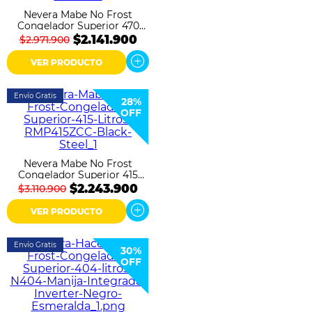
Nevera Mabe No Frost
Congelador Superior 470
Litros RMP470BCG Negro
$2.141.900
$2.971.900
Grafito
VER PRODUCTO
Envío Gratis
28%
OFF
Nevera Mabe No Frost
Congelador Superior 415
Litros RMP415ZCC Black
$2.243.900
$3.110.900
Steel
VER PRODUCTO
Envío Gratis
30%
OFF