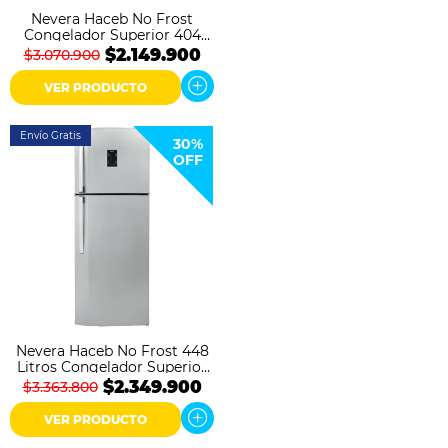
Nevera Haceb No Frost
Congelador Superior 404
litros N404 Inverter Negro
$2.149.900
$3.070.900
Esmeralda
VER PRODUCTO
Envío Gratis
30%
OFF
Nevera Haceb No Frost 448
Litros Congelador Superior
Inox Inverter
$2.349.900
$3.363.800
VER PRODUCTO