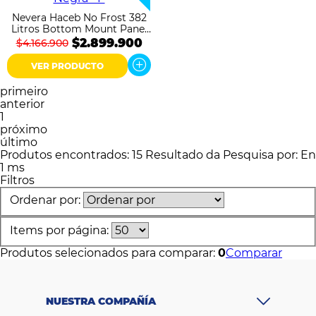
Nevera Haceb No Frost 382
Litros Bottom Mount Panel
Digital Negra
$2.899.900
$4.166.900
VER PRODUCTO
primeiro
anterior
1
próximo
último
Produtos encontrados:
15
Resultado da Pesquisa por:
En
1 ms
Filtros
Ordenar por:
Items por página:
Produtos selecionados para comparar:
0
Comparar
NUESTRA COMPAÑÍA