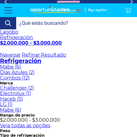
Lagobo
lavado-
Refrigeración
refrigeracion-
Televisión
Aire y
Colchones
Cocina
Tecnología
ElectroHogar
Sonido
Combos/a>
Herramientas/a>
Cuidado
Accesorios/a>
Refrigeración
y-
comercial
Climatización
Personal/a>
$2.000.000 - $3.000.000
Mi
Lavado
secado
Tiendas
Ver
y
cuenta
Navegar
Refinar Resultado
más
Secado
Refrigeración
Mabe (6)
Refrigeración
Dias Azules (2)
Combos (12)
Marca
Refrigeración
Challenger (2)
Comercial
Electrolux (1)
Haceb (5)
Televisión
LG (1)
Mabe (6)
Rango de precio
Aire y
$2.000.000 - $3.000.000
Climatización
Veja todas as opções
Peso
Tipo de refrigeración