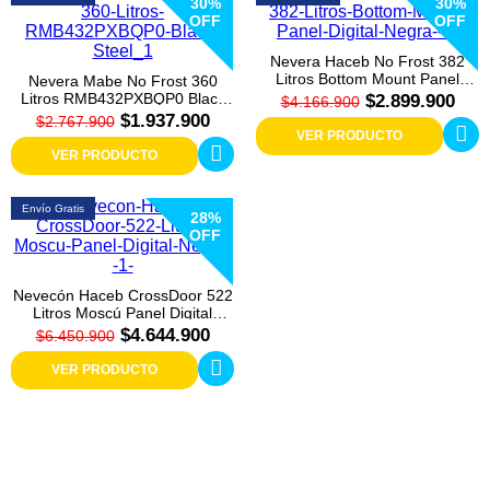
Colchones
30%
30%
OFF
OFF
Cocina
Nevera Haceb No Frost 382
Litros Bottom Mount Panel
Nevera Mabe No Frost 360
Digital Negra
Litros RMB432PXBQP0 Black
$2.899.900
$4.166.900
Tecnología
Steel
$1.937.900
$2.767.900
VER PRODUCTO
VER PRODUCTO
ElectroHogar
Envío Gratis
Sonido
28%
OFF
Combos
Nevecón Haceb CrossDoor 522
Litros Moscú Panel Digital
Herramientas
Negro
$4.644.900
$6.450.900
Cuidado
VER PRODUCTO
Personal
Accesorios