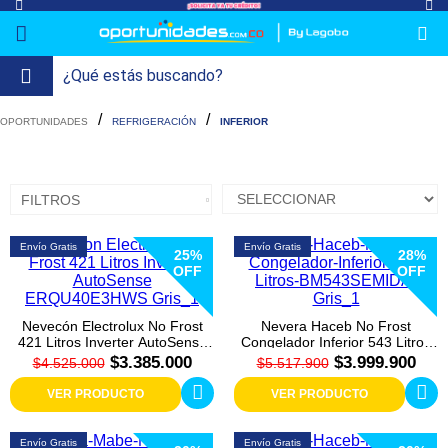
lavado-
Refrigeración
refrigeracion-
Televisión
Aire y
Colchones
Cocina
Tecnología
ElectroHogar
Sonido
Combos/a>
Herramientas/a>
Cuidado
Accesorios/a>
REFRIGERACIÓN
INFERIOR
y-
comercial
Climatización
Personal/a>
Mi
Lavado
secado
Tiendas
Ver
y
uenta
más
Secado
FILTROS
Refrigeración
Envío Gratis
Envío Gratis
25%
28%
OFF
OFF
Refrigeración
Comercial
Nevecón Electrolux No Frost
Nevera Haceb No Frost
Televisión
421 Litros Inverter AutoSense
Congelador Inferior 543 Litros
ERQU40E3HWS Gris
BM543SEMIDA Gris
$3.385.000
$3.999.900
$4.525.000
$5.517.900
Aire y
VER PRODUCTO
VER PRODUCTO
Climatización
Envío Gratis
Envío Gratis