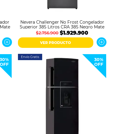
lador
Nevera Challenger No Frost Congelador
 Mate
Superior 385 Litros CRA 385 Negro Mate
$1.929.900
$2.756.900
VER PRODUCTO
Envío Gratis
30%
30%
OFF
OFF