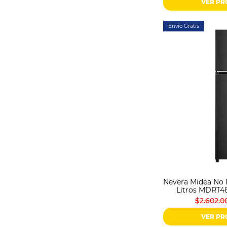
VER P
Envío Gratis
Nevera Midea No 
Litros MDRT
$2.602.0
VER P