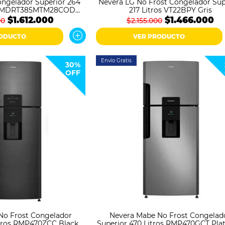
ngelador Superior 264
Nevera LG No Frost Congelador Sup
ter MDRT385MTM28COD
217 Litros VT22BPY Gris
Negra
$1.612.000
$1.466.000
00
$2.155.000
RODUCTO
VER PRODUCTO
Envío Gratis
30%
OFF
No Frost Congelador
Nevera Mabe No Frost Congelad
itros RMP470ZCC Black
Superior 470 Litros RMP470GCT Pla