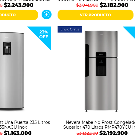
Steel
$2.243.900
$2.182.900
00
$3.041.900
RODUCTO
VER PRODUCTO
Envío Gratis
23%
OFF
t Una Puerta 235 Litros
Nevera Mabe No Frost Congelad
35NACU Inox
Superior 470 Litros RMP470YCU I
$1.163.000
$2.192.900
00
$3.132.900