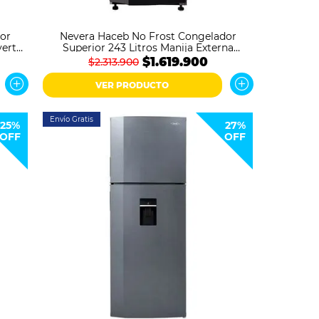
or
Nevera Haceb No Frost Congelador
verter
Superior 243 Litros Manija Externa
Inverter N243 Negro Cósmico
$1.619.900
$2.313.900
VER PRODUCTO
Envío Gratis
25%
27%
OFF
OFF