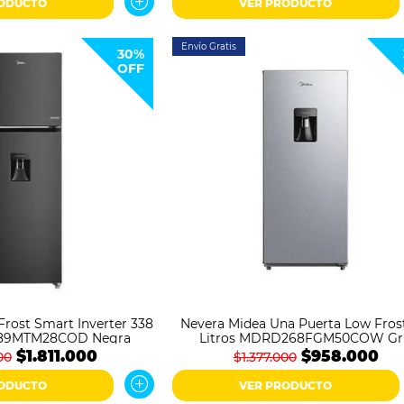
RODUCTO
VER PRODUCTO
Envío Gratis
30%
OFF
Frost Smart Inverter 338
Nevera Midea Una Puerta Low Fros
489MTM28COD Negra
Litros MDRD268FGM50COW Gr
$1.811.000
$958.000
00
$1.377.000
RODUCTO
VER PRODUCTO