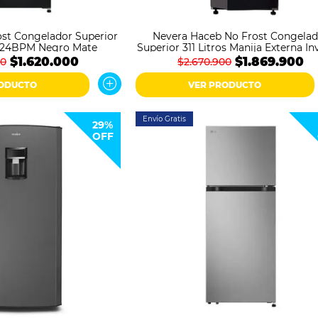
st Congelador Superior
Nevera Haceb No Frost Congelad
VT24BPM Negro Mate
Superior 311 Litros Manija Externa In
N311 Negro Cósmico
$1.620.000
$1.869.900
00
$2.670.900
RODUCTO
VER PRODUCTO
Envío Gratis
29%
OFF