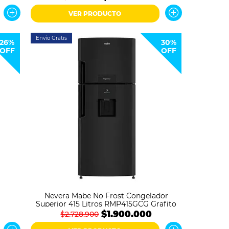
VER PRODUCTO
Envío Gratis
26%
30%
OFF
OFF
Nevera Mabe No Frost Congelador
Superior 415 Litros RMP415GCG Grafito
$1.900.000
$2.728.900