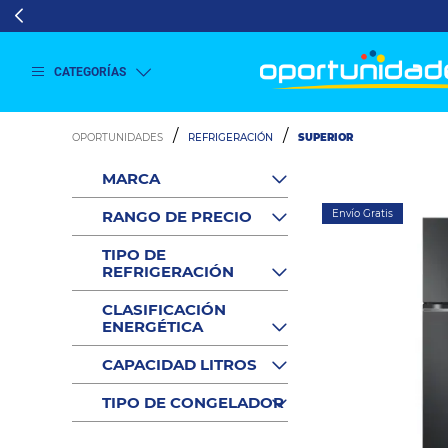
CATEGORÍAS
Ver
más
REFRIGERACIÓN
SUPERIOR
Lavado
y
MARCA
Secado
Refrigeración
RANGO DE PRECIO
Envío Gratis
Refrigeración
Comercial
TIPO DE
REFRIGERACIÓN
Televisión
Aire y
CLASIFICACIÓN
Climatización
ENERGÉTICA
Colchones
CAPACIDAD LITROS
Cocina
Tecnología
TIPO DE CONGELADOR
Veja
ElectroHogar
todas