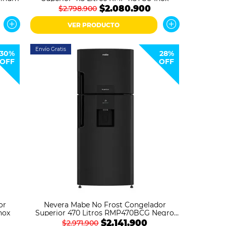
$2.080.900
$2.798.900
VER PRODUCTO
Envío Gratis
30%
28%
OFF
OFF
or
Nevera Mabe No Frost Congelador
nox
Superior 470 Litros RMP470BCG Negro
Grafito
$2.141.900
$2.971.900