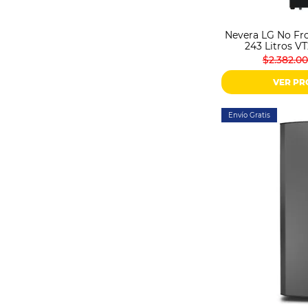
Nevera LG No Fro
243 Litros 
$2.382.0
VER P
Envío Gratis