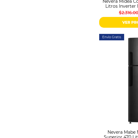
Nevera Midea Co
Litros Inver
$2.316.0
VER P
Envío Gratis
Nevera Mabe 
Superior 470 L