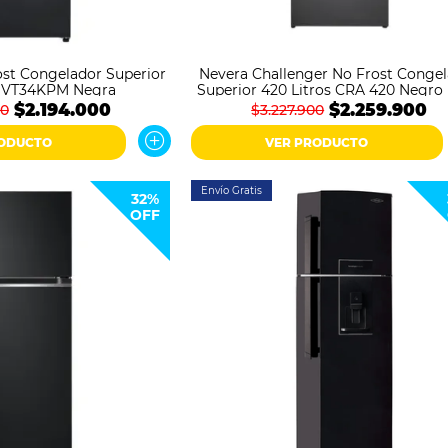
st Congelador Superior
Nevera Challenger No Frost Conge
s VT34KPM Negra
Superior 420 Litros CRA 420 Negro
$2.194.000
$2.259.900
00
$3.227.900
RODUCTO
VER PRODUCTO
Envío Gratis
32%
OFF