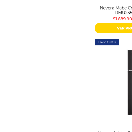
Nevera Mabe Co
RMU235
$1.689.9
VER P
Envío Gratis