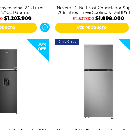
nvencional 235 Litros
Nevera LG No Frost Congelador Sup
NACG1 Grafito
266 Litros LinearCooling VT26BPY 
$1.203.900
$1.898.000
00
$2.537.000
RODUCTO
VER PRODUCTO
Envío Gratis
30%
OFF