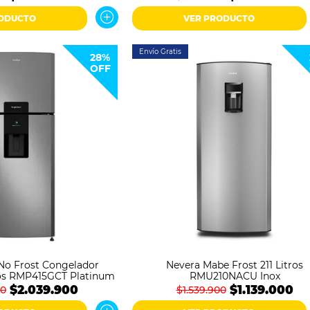
RODUCTO
VER PRODUCTO
Envío Gratis
28%
OFF
No Frost Congelador
Nevera Mabe Frost 211 Litros
ros RMP415GCT Platinum
RMU210NACU Inox
$2.039.900
$1.139.000
00
$1.539.900