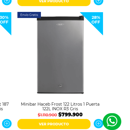
VER PRODUCTO
Envío Gratis
30%
28%
OFF
OFF
t 187
Minibar Haceb Frost 122 Litros 1 Puerta
is
122L INOX R3 Gris
$799.900
$1.110.900
VER PRODUCTO