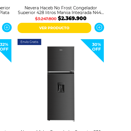
erior
Nevera Haceb No Frost Congelador
Plata
Superior 428 litros Manija Integrada N448
Titanio
$2.369.900
$3.247.800
VER PRODUCTO
Envío Gratis
32%
30%
OFF
OFF