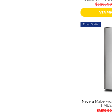
$3.205.9
VER P
Envío Gratis
Nevera Mabe Fros
RMU2
$1.519.9