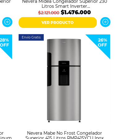
erior
Nevera Midea Congelador Superior 230
Litros Smart Inverter
MDRT346MTM28COD Gris
$1.476.000
$2.121.000
VER PRODUCTO
Envío Gratis
28%
26%
OFF
OFF
or
Nevera Mabe No Frost Congelador
tinum
Superior 415 Litros RMP415YCU Inox