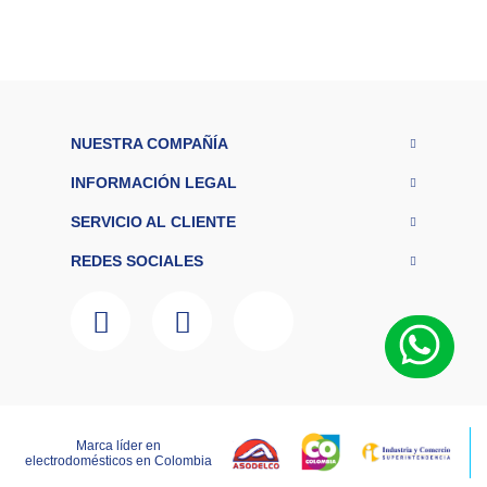
Colchones
Cocina
Tecnología
NUESTRA COMPAÑÍA
ElectroHogar
INFORMACIÓN LEGAL
Sonido
SERVICIO AL CLIENTE
REDES SOCIALES
Combos
Herramientas
Cuidado
Personal
Accesorios
Marca líder en
LAGOBO DISTRIBUCIONES S.A.S – NIT 800.135.342-6
electrodomésticos en Colombia
RNT:259151