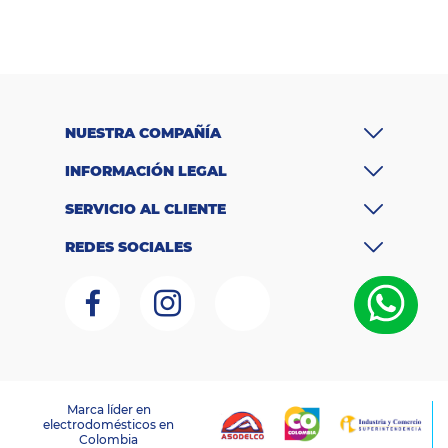
Colchones
Cocina
Tecnología
NUESTRA COMPAÑÍA
ElectroHogar
INFORMACIÓN LEGAL
Sonido
SERVICIO AL CLIENTE
Combos
REDES SOCIALES
Herramientas
Cuidado
Personal
Accesorios
Marca líder en
electrodomésticos en
LAGOBO DISTRIBUCIONES S.A.S – NIT 800.135.342-6
Colombia
RNT:259151