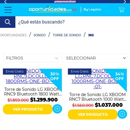
lavado-
Refrigeración
refrigeracion-
Televisión
Aire y
Colchones
Cocina
Tecnología
ElectroHogar
Sonido
Combos/a>
Herramientas/a>
Cuidado
Accesorios/a>
SONIDO
TORRE DE SONIDO
385
y-
comercial
Climatización
Personal/a>
Mi
Lavado
secado
Tiendas
Ver
y
cuenta
más
Secado
FILTROS
Refrigeración
Envío Gratis
Envío Gratis
30%
34%
OFF
OFF
Refrigeración
Comercial
Torre de Sonido LG XBOOM
RNC9 Bluetooth 1800 Watts
Torre de Sonido LG XBOOM
Televisión
Negro
RNC7 Bluetooth 1000 Watts
$1.299.900
$1.859.000
Negro
$1.037.000
$1.560.000
VER PRODUCTO
Aire y
VER PRODUCTO
Climatización