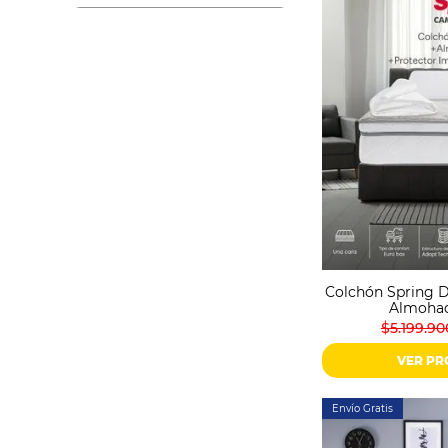
Sonido
Combos
Herramientas
Cuidado
Personal
Accesorios
Colchón Spring D
Almohad
$5.199.90
VER P
Envío Gratis