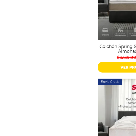
Colchón Spring S
Almohad
$3.139.9
VER P
Envío Gratis