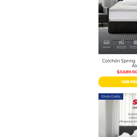
Colchón Spring 
A
$3.689.9
VER P
Envío Gratis