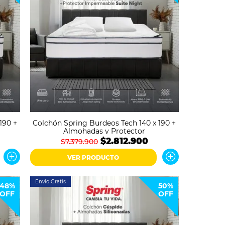
190 +
Colchón Spring Burdeos Tech 140 x 190 +
Almohadas y Protector
$2.812.900
$7.379.900
VER PRODUCTO
Envío Gratis
48%
50%
OFF
OFF