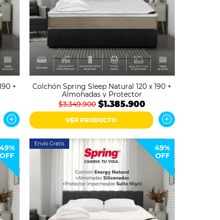
190 +
Colchón Spring Sleep Natural 120 x 190 +
Almohadas y Protector
$1.385.900
$3.349.900
VER PRODUCTO
Envío Gratis
49%
49%
OFF
OFF