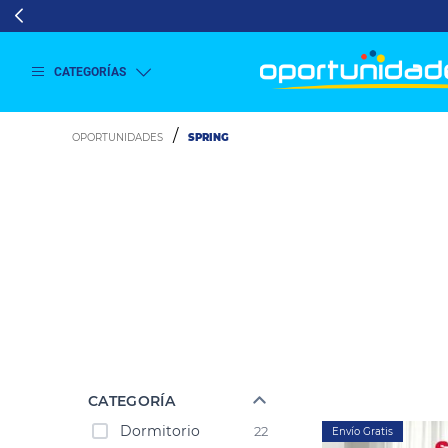
CATEGORÍAS
Ver
más
SPRING
Lavado
y
Secado
Refrigeración
Refrigeración
Comercial
Televisión
Aire y
Climatización
Colchones
Cocina
Tecnología
CATEGORÍA
ElectroHogar
Dormitorio
22
Envío Gratis