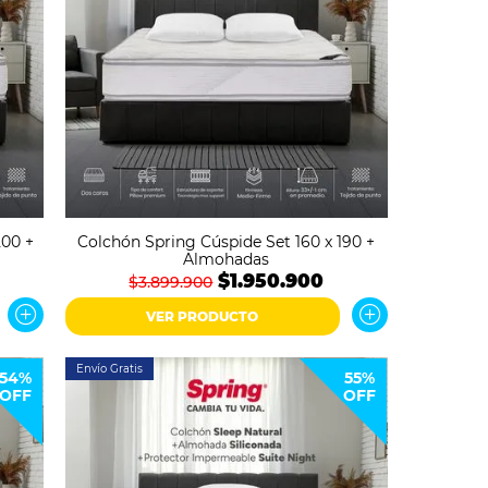
200 +
Colchón Spring Cúspide Set 160 x 190 +
Almohadas
$1.950.900
$3.899.900
VER PRODUCTO
Envío Gratis
54%
55%
OFF
OFF