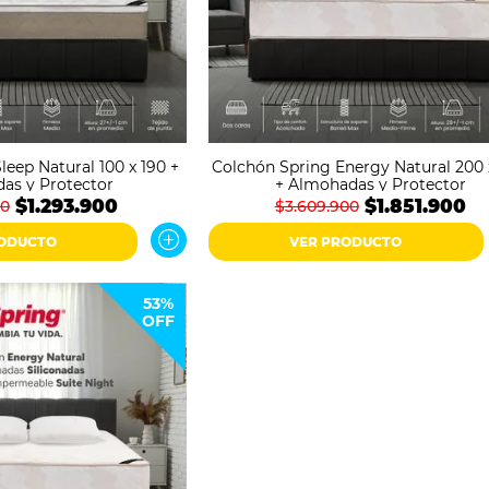
leep Natural 100 x 190 +
Colchón Spring Energy Natural 200 
as y Protector
+ Almohadas y Protector
$1.293.900
$1.851.900
00
$3.609.900
RODUCTO
VER PRODUCTO
53%
OFF