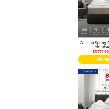
Colchón Spring S
Almohad
$3.779.9
VER P
Envío Gratis