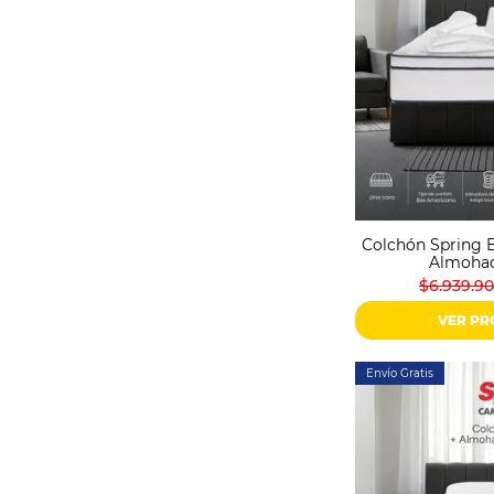
Colchón Spring B
Almohad
$6.939.9
VER P
Envío Gratis