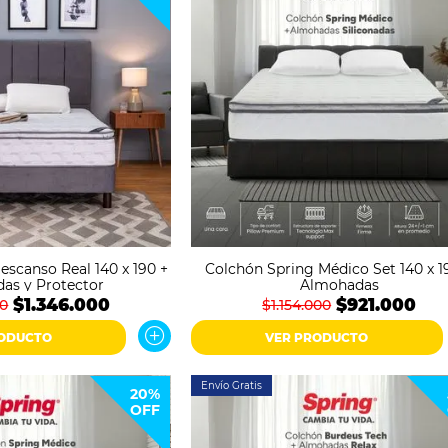
escanso Real 140 x 190 +
Colchón Spring Médico Set 140 x 1
as y Protector
Almohadas
$1.346.000
$921.000
00
$1.154.000
RODUCTO
VER PRODUCTO
Envío Gratis
20%
OFF