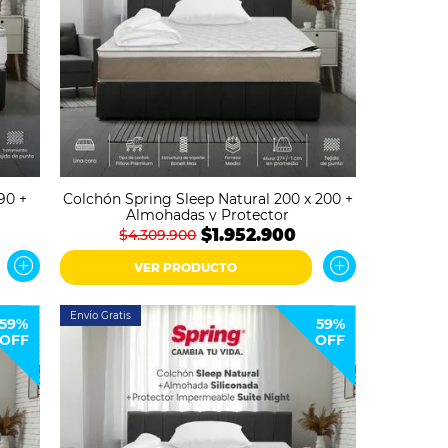
90 +
Colchón Spring Sleep Natural 200 x 200 +
Almohadas y Protector
$1.952.900
$4.309.900
VER PRODUCTO
Envío Gratis
59%
59%
OFF
OFF