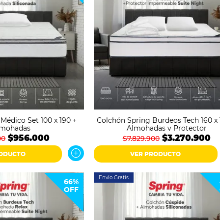
Médico Set 100 x 190 +
Colchón Spring Burdeos Tech 160 x 
lmohadas
Almohadas y Protector
$956.000
$3.270.900
00
$7.829.900
RODUCTO
VER PRODUCTO
Envío Gratis
66%
OFF