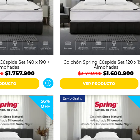
Cúspide Set 140 x 190 +
Colchón Spring Cúspide Set 120 x 1
lmohadas
Almohadas
$1.757.900
$1.600.900
00
$3.479.900
RODUCTO
VER PRODUCTO
Envío Gratis
56%
OFF