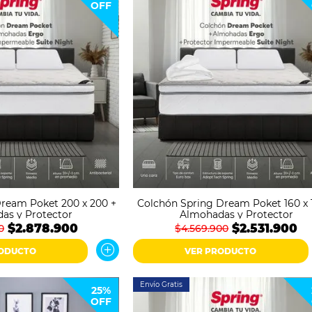
OFF
ream Poket 200 x 200 +
Colchón Spring Dream Poket 160 x 
as y Protector
Almohadas y Protector
$2.878.900
$2.531.900
0
$4.569.900
RODUCTO
VER PRODUCTO
Envío Gratis
25%
OFF