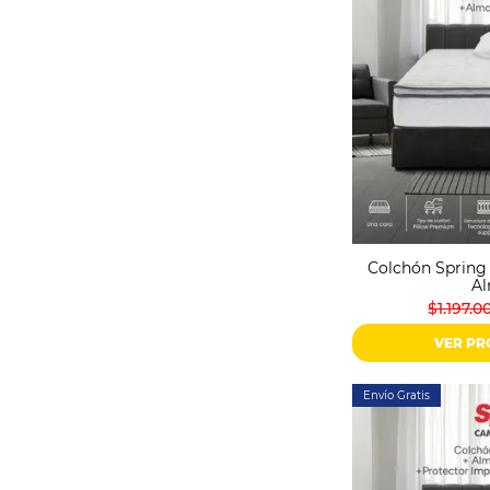
Colchón Spring 
A
$1.197.0
VER P
Envío Gratis