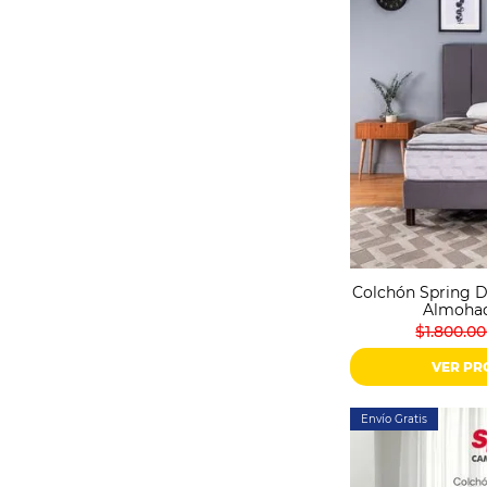
Colchón Spring D
Almohad
$1.800.0
VER P
Envío Gratis