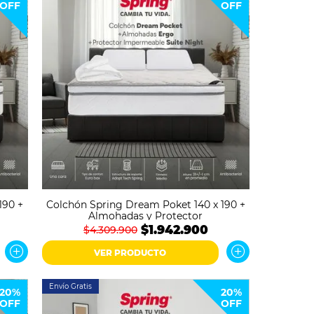
OFF
OFF
190 +
Colchón Spring Dream Poket 140 x 190 +
Almohadas y Protector
$1.942.900
$4.309.900
VER PRODUCTO
Envío Gratis
20%
20%
OFF
OFF