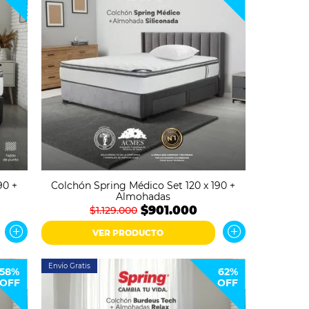
90 +
Colchón Spring Médico Set 120 x 190 +
Almohadas
$901.000
$1.129.000
VER PRODUCTO
Envío Gratis
58%
62%
OFF
OFF