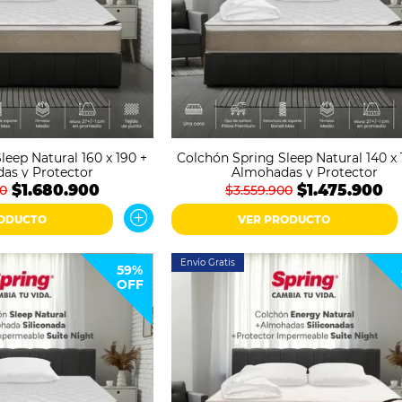
leep Natural 160 x 190 +
Colchón Spring Sleep Natural 140 x 
as y Protector
Almohadas y Protector
$1.680.900
$1.475.900
00
$3.559.900
RODUCTO
VER PRODUCTO
Envío Gratis
59%
OFF