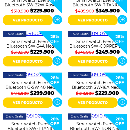
OFF
OFF
Smartwatch Esenses
Colchones
Smartwatch Esenses
Bluetooth SW-32W Rosado
Bluetooth SW-TITANIUM
Negro
$229.900
$349.900
$318.900
$485.900
Cocina
VER PRODUCTO
VER PRODUCTO
Tecnología
Envío Gratis
Envío Gratis
28%
28%
ElectroHogar
OFF
OFF
Smartwatch Esenses
Smartwatch Esenses
Bluetooth SW-34A Negro
Bluetooth SW-COPPER Lila
$229.900
$249.900
$318.900
$346.900
Sonido
VER PRODUCTO
VER PRODUCTO
Combos
Envío Gratis
Envío Gratis
28%
28%
Herramientas
OFF
OFF
Smartwatch Esenses
Smartwatch Esenses
Bluetooth G-SW 40 Negro
Bluetooth SW-16A Negro
$299.900
$229.900
$416.900
$318.900
Cuidado
Personal
VER PRODUCTO
VER PRODUCTO
Accesorios
Envío Gratis
Envío Gratis
28%
28%
OFF
OFF
Smartwatch Esenses
Smartwatch Esenses
Bluetooth SW-TITANIUM
Bluetooth SW-IRON Negro