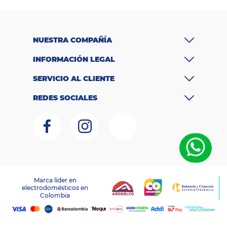
Colchones
Cocina
NUESTRA COMPAÑÍA
Tecnología
INFORMACIÓN LEGAL
ElectroHogar
SERVICIO AL CLIENTE
Sonido
REDES SOCIALES
Combos
Herramientas
Cuidado
Personal
Marca líder en
electrodomésticos en
LAGOBO DISTRIBUCIONES S.A.S – NIT 800.135.342-6
Colombia
RNT:259151
Accesorios