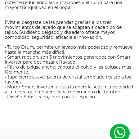
potente reduciendo las vibraciones y el ruido para una
mayor tranquilidad en el hogar.
Evita el desgaste de las prendas gracias a los tres
movimientos de lavado que se adaptan a cada tipo de
tejido, Su diseño delgado y duradero ofrece mayor
comodidad, seguridad, eficacia e innovación.
• Turbo Drum, permite un lavado más poderoso y remueve
hasta la mancha más difícil.
• Smart motion, son 3 movimientos generados con Smart
Inverter para optimizar el lavado.
• Filtro de pelusa ancho, captura el polvo y las pelusas más
fácilmente.
• Tapa cierre suave, puerta de cristal templado resiste a los
rayones.
• Motor Smart Inverter, ajusta la energía según la velocidad
y la fuerza que requiere cada movimiento del tambor.
• Diseño Sofisticado, ideal para tu espacio.
M
a
LG
rc
a
C
a
p