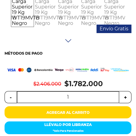
Colchones
Cocina
Envío Gratis
Tecnología
ElectroHogar
MÉTODOS DE PAGO
Sonido
Combos
$1.782.000
$2.406.000
Herramientas
-
+
Cuidado
Personal
AGREGAR AL CARRITO
Accesorios
LLÉVALO POR LIBRANZA
*Solo Para Pensionados