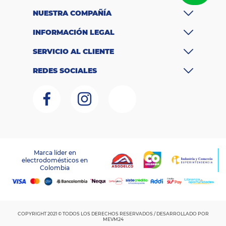
ac
id
NUESTRA COMPAÑÍA
a
d
INFORMACIÓN LEGAL
19 Kg
d
e
SERVICIO AL CLIENTE
la
v
REDES SOCIALES
a
d
o
P
r
o
g
r
a
Marca líder en
m
electrodomésticos en
LAGOBO DISTRIBUCIONES S.A.S – NIT 800.135.342-6
a
Colombia
RNT:259151
6
s
d
e
la
v
COPYRIGHT 2021 © TODOS LOS DERECHOS RESERVADOS / DESARROLLADO POR
a
MEVM24