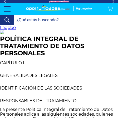
Lagobo
lavado-
Refrigeración
refrigeracion-
Televisión
Aire y
Colchones
Cocina
Tecnología
ElectroHogar
Sonido
Combos/a>
Herramientas/a>
Cuidado
Accesorios/a>
y-
comercial
Climatización
Personal/a>
POLÍTICA INTEGRAL DE
Mi
Lavado
secado
Tiendas
Ver
y
cuenta
TRATAMIENTO DE DATOS
más
Secado
PERSONALES
Refrigeración
CAPÍTULO I
Refrigeración
GENERALIDADES LEGALES
Comercial
IDENTIFICACIÓN DE LAS SOCIEDADES
Televisión
RESPONSABLES DEL TRATAMIENTO
Aire y
Climatización
La presente Política Integral de Tratamiento de Datos
Personales aplica a las siguientes sociedades, quienes