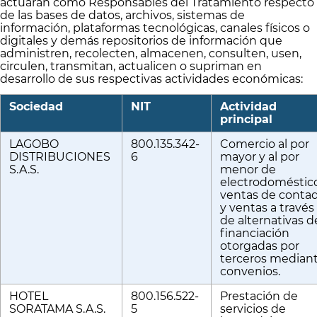
Colchones
actuarán como Responsables del Tratamiento respecto
de las bases de datos, archivos, sistemas de
información, plataformas tecnológicas, canales físicos o
Cocina
digitales y demás repositorios de información que
administren, recolecten, almacenen, consulten, usen,
circulen, transmitan, actualicen o supriman en
Tecnología
desarrollo de sus respectivas actividades económicas:
ElectroHogar
Sociedad
NIT
Actividad
principal
Sonido
LAGOBO
800.135.342-
Comercio al por
DISTRIBUCIONES
6
mayor y al por
Combos
S.A.S.
menor de
electrodoméstico
ventas de conta
Herramientas
y ventas a través
de alternativas d
financiación
Cuidado
Personal
otorgadas por
terceros median
convenios.
Accesorios
HOTEL
800.156.522-
Prestación de
SORATAMA S.A.S.
5
servicios de