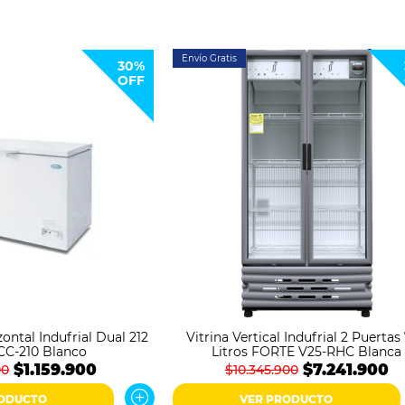
Envío Gratis
30%
OFF
ontal Indufrial Dual 212
Vitrina Vertical Indufrial 2 Puertas
ICC-210 Blanco
Litros FORTE V25-RHC Blanca
$1.159.900
$7.241.900
00
$10.345.900
RODUCTO
VER PRODUCTO