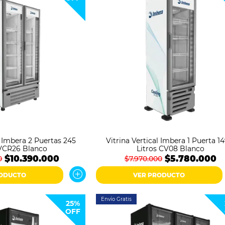
l Imbera 2 Puertas 245
Vitrina Vertical Imbera 1 Puerta 14
 VCR26 Blanco
Litros CV08 Blanco
$10.390.000
$5.780.000
0
$7.970.000
RODUCTO
VER PRODUCTO
Envío Gratis
25%
OFF