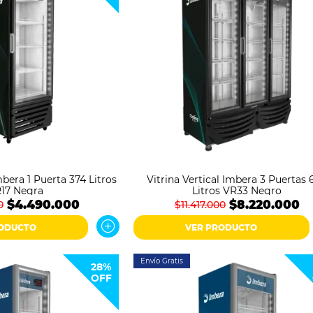
mbera 1 Puerta 374 Litros
Vitrina Vertical Imbera 3 Puertas 
17 Negra
Litros VR33 Negro
$4.490.000
$8.220.000
0
$11.417.000
RODUCTO
VER PRODUCTO
Envío Gratis
28%
OFF