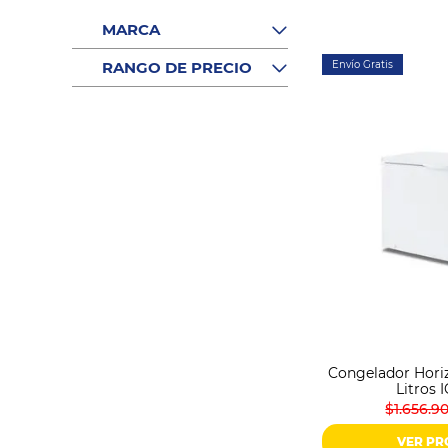
Sonido
Combos
MARCA
Herramientas
RANGO DE PRECIO
Envío Gratis
Cuidado
Personal
Accesorios
Congelador Horiz
Litros 
$1.656.9
VER P