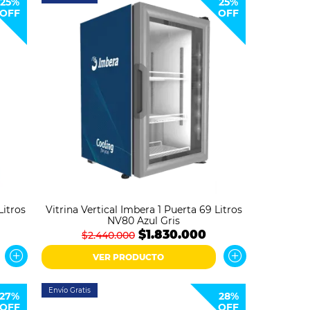
25%
25%
OFF
OFF
Litros
Vitrina Vertical Imbera 1 Puerta 69 Litros
NV80 Azul Gris
$1.830.000
$2.440.000
VER PRODUCTO
Envío Gratis
27%
28%
OFF
OFF