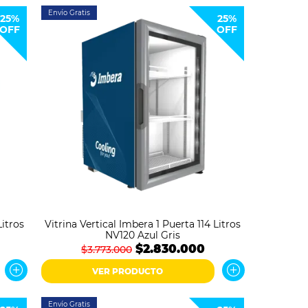
Envío Gratis
25%
25%
OFF
OFF
Litros
Vitrina Vertical Imbera 1 Puerta 114 Litros
NV120 Azul Gris
$2.830.000
$3.773.000
VER PRODUCTO
Envío Gratis