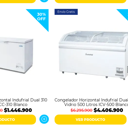
Envío Gratis
30%
OFF
ontal Indufrial Dual 310
Congelador Horizontal Indufrial Dua
ICC-310 Blanco
Vidrio 500 Litros ICV-500 Blanc
$1.446.900
$4.406.900
00
$6.295.900
RODUCTO
VER PRODUCTO