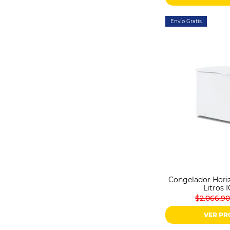
Envío Gratis
Congelador Horiz
Litros 
$2.066.9
VER P