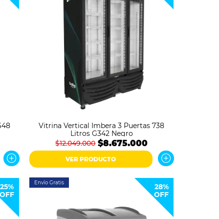
648
Vitrina Vertical Imbera 3 Puertas 738
Litros G342 Negro
$8.675.000
$12.049.000
VER PRODUCTO
Envío Gratis
25%
28%
OFF
OFF