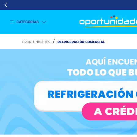
CATEGORÍAS
Ver
más
REFRIGERACIÓN COMERCIAL
Lavado
y
Secado
Refrigeración
Refrigeración
Comercial
Televisión
Aire y
Climatización
Colchones
Cocina
Tecnología
ElectroHogar