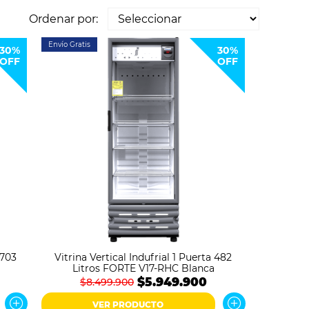
Ordenar por:
Envío Gratis
30%
30%
OFF
OFF
 703
Vitrina Vertical Indufrial 1 Puerta 482
Litros FORTE V17-RHC Blanca
$5.949.900
$8.499.900
VER PRODUCTO