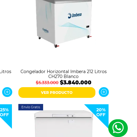
Litros
Congelador Horizontal Imbera 212 Litros
CH270 Blanco
$3.840.000
$5.333.000
VER PRODUCTO
Envío Gratis
25%
20%
OFF
OFF