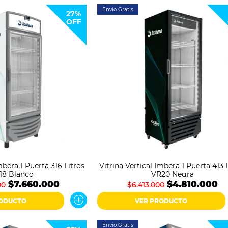
Envío Gratis
27%
OFF
mbera 1 Puerta 316 Litros
Vitrina Vertical Imbera 1 Puerta 413 
18 Blanco
VR20 Negra
$7.660.000
$4.810.000
00
$6.413.000
RODUCTO
VER PRODUCTO
Envío Gratis