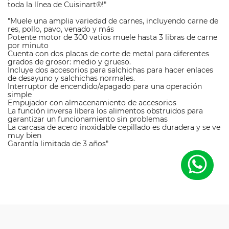
toda la línea de Cuisinart®!"
"Muele una amplia variedad de carnes, incluyendo carne de
res, pollo, pavo, venado y más
Potente motor de 300 vatios muele hasta 3 libras de carne
por minuto
Cuenta con dos placas de corte de metal para diferentes
grados de grosor: medio y grueso.
Incluye dos accesorios para salchichas para hacer enlaces
de desayuno y salchichas normales.
Interruptor de encendido/apagado para una operación
simple
Empujador con almacenamiento de accesorios
La función inversa libera los alimentos obstruidos para
garantizar un funcionamiento sin problemas
La carcasa de acero inoxidable cepillado es duradera y se ve
muy bien
Garantía limitada de 3 años"
M
a
Cuisinart
rc
a
Di
m
e
n