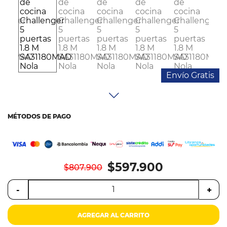
Colchones
Cocina
Tecnología
ElectroHogar
Envío Gratis
Sonido
MÉTODOS DE PAGO
Combos
Herramientas
$597.900
$807.900
Cuidado
Personal
-
+
Accesorios
AGREGAR AL CARRITO