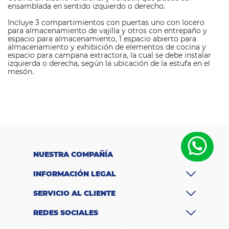
ensamblada en sentido izquierdo o derecho.
Incluye 3 compartimientos con puertas uno con locero
para almacenamiento de vajilla y otros con entrepaño y
espacio para almacenamiento, 1 espacio abierto para
almacenamiento y exhibición de elementos de cocina y
espacio para campana extractora, la cual se debe instalar
izquierda o derecha, según la ubicación de la estufa en el
mesón.
M
a
Challenger
rc
a
Di
m
e
n
si
NUESTRA COMPAÑÍA
o
n
INFORMACIÓN LEGAL
Caja 1: 122 x 62,5
es
d
SERVICIO AL CLIENTE
e
x 8 cm - Caja 2:
e
REDES SOCIALES
m
p