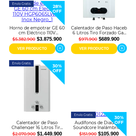
Envío Gratis
28%
OFF
Horno de empotrar GE 60
Calentador de Paso Haceb
cm Eléctrico 110V
6 Litros Tiro Forzado Gas
HGP6065LWAI1 Inox
Natural Blanco
$3.875.900
$689.900
$5.382.900
$971.900
Negro
VER PRODUCTO
VER PRODUCTO
Envío Gratis
30%
OFF
Envío Gratis
30%
OFF
Calentador de Paso
Audífonos de Diadema
Challenger 16 Litros Tiro
Soundcore Inalámbricos
Natural Gas Natural
H30i Negro
$1.449.900
$105.900
$2.070.900
$151.900