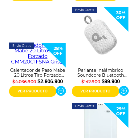
Envío Gratis
30%
OFF
Envío Gratis
28%
OFF
Calentador de Paso Mabe
Parlante Inalámbrico
20 Litros Tiro Forzado
Soundcore Bluetooth
CMM20C1FSNA Gris
SELECT 4GO Blanco
$2.906.900
$99.900
$4.036.900
$142.900
VER PRODUCTO
VER PRODUCTO
Envío Gratis
29%
OFF