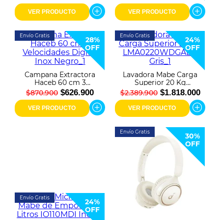
WHN7216 Blanco
VER PRODUCTO
VER PRODUCTO
Envío Gratis
Envío Gratis
28%
24%
OFF
OFF
Campana Extractora
Lavadora Mabe Carga
Haceb 60 cm 3
Superior 20 Kg
Velocidades Digital Inox
LMA0220WDGAB0 Gris
$626.900
$1.818.000
$870.900
$2.389.900
Negro
VER PRODUCTO
VER PRODUCTO
Envío Gratis
30%
OFF
Envío Gratis
24%
OFF