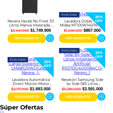
Envío Gratis
30%
OFF
Nevera Haceb No Frost 311
Lavadora Doble Tina
Litros Manija Integrada –
Midea MT100W140/W-CO
Titanio
14 Kg
$1.749.900
$867.000
$2.441.900
$1.246.000
VER PRODUCTO
VER PRODUCTO
Envío Gratis
32%
OFF
Envío Gratis
22%
OFF
Lavadora Automática
Nevecón Samsung Side
Direct Motion Motor
by Side 583 Litros
Propela 18 Kg Diamond
Inteligencia Artificial
$1.693.000
$3.591.000
$2.171.900
$5.280.000
Gray Mabe -
RS57DG4000B4CO Negro
LMA8120WDGAB0
VER PRODUCTO
VER PRODUCTO
Súper Ofertas