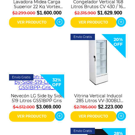
Lavadora Midea Carga
Congelador Vertical 168
Superior 22 Kg Vortex
Litros Brutos CV 430 / 168
Wash Agitador
L
$1.600.000
$1.629.900
$2.299.000
$2.315.900
MA500W220/G-CO Gris
VER PRODUCTO
VER PRODUCTO
Envío Gratis
20%
OFF
Envío Gratis
32%
OFF
Nevecón LG Side by Side
Vitrina Vertical Inducol
519 Litros GS51BPP Gris
285 Litros VV-300BL1
Blanca
$3.069.000
$2.223.000
$4.512.000
$2.785.000
VER PRODUCTO
VER PRODUCTO
Envío Gratis
28%