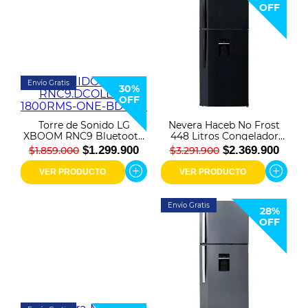
OFF
Envío Gratis
30%
OFF
Torre de Sonido LG
Nevera Haceb No Frost
XBOOM RNC9 Bluetooth
448 Litros Congelador
1800 Watts Negro
Superior Negro
$1.299.900
$2.369.900
$1.859.000
$3.291.900
Esmeralda
VER PRODUCTO
VER PRODUCTO
Envío Gratis
28%
OFF