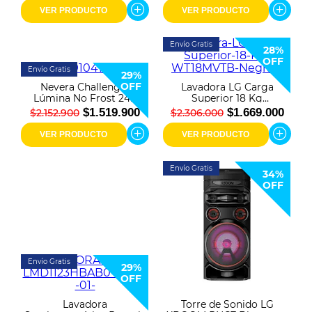
VER PRODUCTO
VER PRODUCTO
Envío Gratis
28%
OFF
Envío Gratis
29%
OFF
Nevera Challenger
Lavadora LG Carga
Lúmina No Frost 249
Superior 18 Kg
Litros Brutos CR 249
WT18MVTB Negra
$1.519.900
$1.669.000
$2.152.900
$2.306.000
VER PRODUCTO
VER PRODUCTO
Envío Gratis
34%
OFF
Envío Gratis
29%
OFF
Lavadora
Torre de Sonido LG