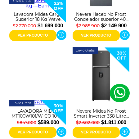
Envío Gratis
25%
OFF
Lavadora Midea Carga
Nevera Haceb No Frost
Superior 18 Kg Wave
Congelador superior 404
Wash MA512W180/T-CO
Litros Titanio Inverter
$1.699.000
$2.149.900
$2.270.000
$2.985.900
Titanium + Barril Asador
Grill Dey 30 cm
VER PRODUCTO
VER PRODUCTO
Envío Gratis
30%
OFF
Envío Gratis
30%
OFF
LAVADORA MIDEA
Nevera Midea No Frost
MT100W101/W-CO 10 KG
Smart Inverter 338 Litros
MDRT489MTM28COD
$589.000
$1.811.000
$847.000
$2.602.000
Negra
VER PRODUCTO
VER PRODUCTO