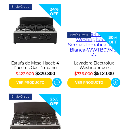
Envío Gratis
24%
OFF
Envío Gratis
30%
OFF
Estufa de Mesa Haceb 4
Lavadora Electrolux
Puestos Gas Propano
Westinghouse
Avellana T Negra
Semiautomatica 7 Kg
$320.300
$512.000
$422.900
$736.000
Blanca WWTB07M6
VER PRODUCTO
VER PRODUCTO
Envío Gratis
25%
OFF