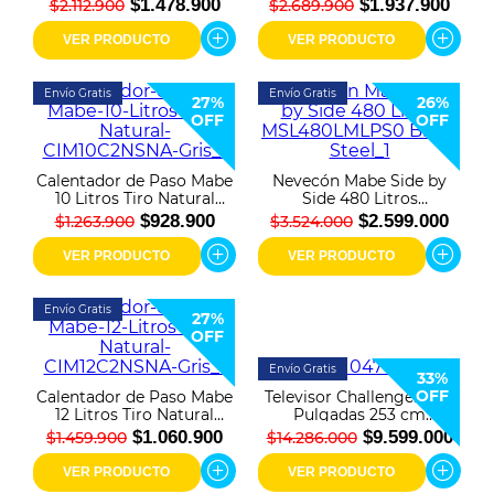
EMC6060NFX1 Inox
LMC71200WDAB0 Gris
$1.478.900
$1.937.900
$2.112.900
$2.689.900
VER PRODUCTO
VER PRODUCTO
Envío Gratis
Envío Gratis
27%
26%
OFF
OFF
Calentador de Paso Mabe
Nevecón Mabe Side by
10 Litros Tiro Natural
Side 480 Litros
CIM10C2NSNA Gris
MSL480LMLPS0 Black
$928.900
$2.599.000
$1.263.900
$3.524.000
Steel
VER PRODUCTO
VER PRODUCTO
Envío Gratis
27%
OFF
Envío Gratis
33%
OFF
Calentador de Paso Mabe
Televisor Challenger 100"
12 Litros Tiro Natural
Pulgadas 253 cm
CIM12C2NSNA Gris
100KG290 4K-UHD Mini
$1.060.900
$9.599.000
$1.459.900
$14.286.000
LED Smart TV Google
VER PRODUCTO
VER PRODUCTO