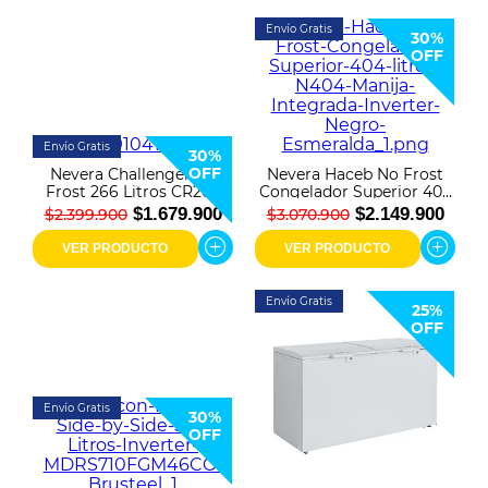
Envío Gratis
30%
OFF
Envío Gratis
30%
OFF
Nevera Challenger No
Nevera Haceb No Frost
Frost 266 Litros CR266
Congelador Superior 404
Lúmina
litros N404 Inverter
$1.679.900
$2.149.900
$2.399.900
$3.070.900
Negro Esmeralda
VER PRODUCTO
VER PRODUCTO
Envío Gratis
25%
OFF
Envío Gratis
30%
OFF