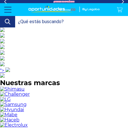
lavado-
Refrigeración
refrigeracion-
Televisión
Aire y
Colchones
Cocina
Tecnología
ElectroHogar
Sonido
Combos/a>
Herramientas/a>
Cuidado
Accesorios/a>
y-
comercial
Climatización
Personal/a>
Mi
Lavado
secado
Tiendas
Ver
y
uenta
más
Secado
Refrigeración
">
Refrigeración
Nuestras marcas
Comercial
Televisión
Aire y
Climatización