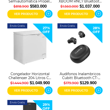
Semiautomática Propela
XBOOM RNC7 Bluetooth
11 Kg Blanca Mabe -
1000 Watts Negro
$583.000
$1.037.000
$818.900
$1.560.000
LMD1123HBAB0
VER PRODUCTO
VER PRODUCTO
Envío Gratis
Envío Gratis
27%
28%
OFF
OFF
Congelador Horizontal
Audifonos Inalambricos
Challenger 204 Litros CH
Cubitt Bluetooth CT-
199 Blanco
PWBUDS1 Negro
$1.049.900
$129.900
$1.444.900
$179.900
VER PRODUCTO
VER PRODUCTO
Envío Gratis
29%
OFF