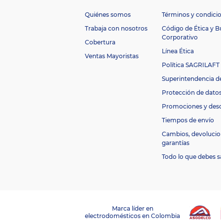
ci
a
Quiénes somos
Términos y condici
R
a
Trabaja con nosotros
Código de Ética y 
n
Corporativo
Cobertura
g
Línea Ética
o
$100.000 -
Ventas Mayoristas
d
Política SAGRILAFT
e
Superintendencia d
$500.000
p
r
Protección de dato
e
Promociones y des
ci
o
Tiempos de envío
C
Cambios, devolucio
o
garantías
n
ec
Todo lo que debes s
ti
Bluetooth 5.3
vi
d
a
d
D
Marca líder en
i
electrodomésticos en Colombia