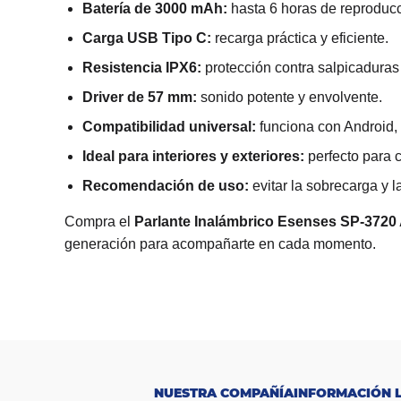
Batería de 3000 mAh:
hasta 6 horas de reproducc
Carga USB Tipo C:
recarga práctica y eficiente.
Resistencia IPX6:
protección contra salpicaduras
Driver de 57 mm:
sonido potente y envolvente.
Compatibilidad universal:
funciona con Android,
Ideal para interiores y exteriores:
perfecto para ca
Recomendación de uso:
evitar la sobrecarga y 
Compra el
Parlante Inalámbrico Esenses SP-3720 
generación para acompañarte en cada momento.
M
a
Esenses
rc
a
P
ot
e
20 W
n
NUESTRA COMPAÑÍA
INFORMACIÓN 