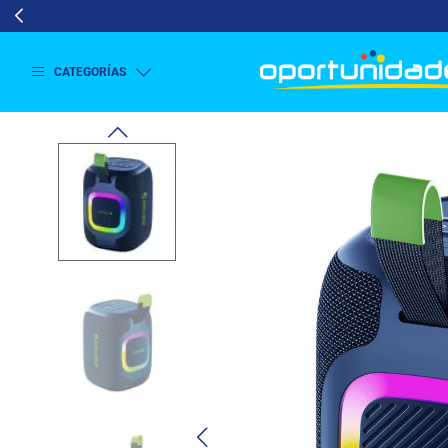
CATEGORÍAS
Ver
más
Lavado
y
Secado
Refrigeración
Refrigeración
Comercial
Televisión
Aire y
Climatización
Colchones
Cocina
Tecnología
ElectroHogar