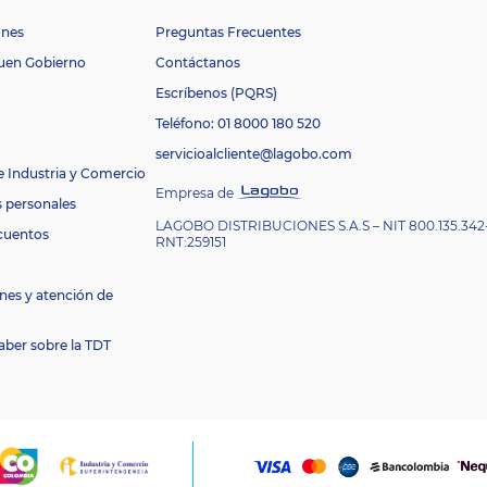
ones
Preguntas Frecuentes
Buen Gobierno
Contáctanos
Escríbenos (PQRS)
Teléfono: 01 8000 180 520
servicioalcliente@lagobo.com
e Industria y Comercio
Empresa de
s personales
LAGOBO DISTRIBUCIONES S.A.S – NIT 800.135.342
cuentos
RNT:259151
nes y atención de
aber sobre la TDT