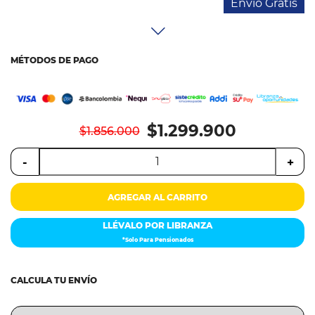
Colchones
Envío Gratis
Cocina
MÉTODOS DE PAGO
Tecnología
ElectroHogar
$1.299.900
$1.856.000
Sonido
-
+
Combos
AGREGAR AL CARRITO
Herramientas
LLÉVALO POR LIBRANZA
Cuidado
*Solo Para Pensionados
Personal
Accesorios
CALCULA TU ENVÍO