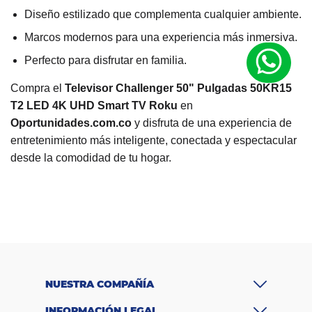
Diseño estilizado que complementa cualquier ambiente.
Marcos modernos para una experiencia más inmersiva.
Perfecto para disfrutar en familia.
Compra el
Televisor Challenger 50" Pulgadas 50KR15
T2 LED 4K UHD Smart TV Roku
en
Oportunidades.com.co
y disfruta de una experiencia de
entretenimiento más inteligente, conectada y espectacular
desde la comodidad de tu hogar.
M
a
Challenger
rc
a
S
m
ar
Si
t
T
NUESTRA COMPAÑÍA
V
R
INFORMACIÓN LEGAL