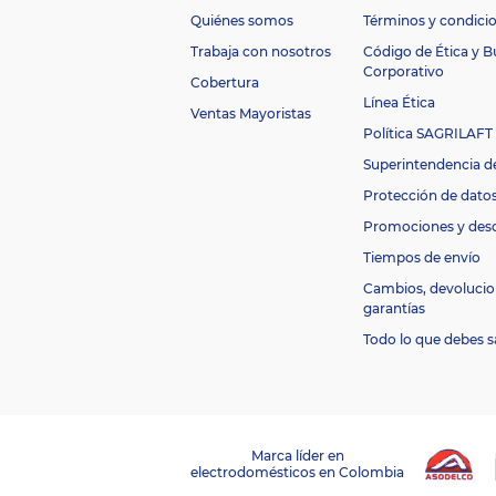
e
Quiénes somos
Términos y condici
ci
o
Trabaja con nosotros
Código de Ética y 
S
Corporativo
Cobertura
m
Línea Ética
ar
Ventas Mayoristas
Si
t
Política SAGRILAFT
T
Superintendencia d
V
M
Protección de dato
a
LG
Promociones y des
rc
a
Tiempos de envío
Di
Cambios, devolucio
m
garantías
e
n
Todo lo que debes s
si
o
n
es
d
80,5 cm x 135,6
e
Marca líder en
e
electrodomésticos en Colombia
cm x 12 cm
m