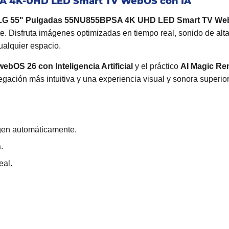
SA 4K-UHD LED Smart TV WebOS con IA
 LG 55" Pulgadas 55NU855BPSA 4K UHD LED Smart TV We
te. Disfruta imágenes optimizadas en tiempo real, sonido de alta
ualquier espacio.
webOS 26 con Inteligencia Artificial
y el práctico
AI Magic Re
ación más intuitiva y una experiencia visual y sonora superior
gen automáticamente.
.
eal.