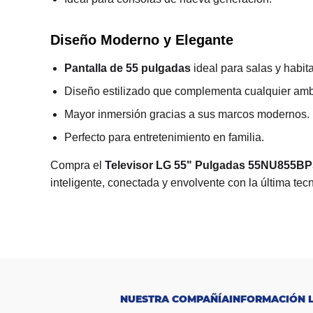
Diseño Moderno y Elegante
Pantalla de 55 pulgadas
ideal para salas y habit
Diseño estilizado que complementa cualquier amb
Mayor inmersión gracias a sus marcos modernos.
Perfecto para entretenimiento en familia.
Compra el
Televisor LG 55" Pulgadas 55NU855B
inteligente, conectada y envolvente con la última tec
R
a
n
g
o
$1.000.000 -
d
e
$2.000.000
p
NUESTRA COMPAÑÍA
INFORMACIÓN 
r