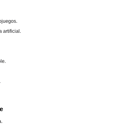
ojuegos.
artificial.
le.
.
te
a.