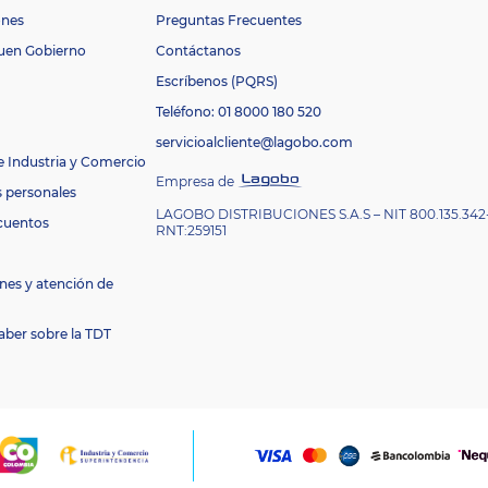
ones
Preguntas Frecuentes
Buen Gobierno
Contáctanos
Escríbenos (PQRS)
Teléfono: 01 8000 180 520
servicioalcliente@lagobo.com
e Industria y Comercio
Empresa de
s personales
LAGOBO DISTRIBUCIONES S.A.S – NIT 800.135.342
cuentos
RNT:259151
nes y atención de
aber sobre la TDT