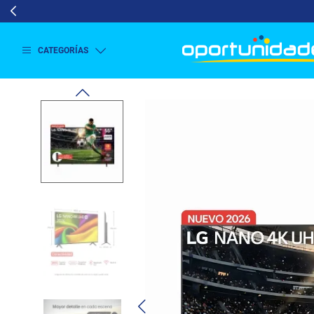
CATEGORÍAS
Ver
más
Lavado
y
Secado
Refrigeración
Refrigeración
Comercial
Televisión
Aire y
Climatización
Colchones
Cocina
Tecnología
ElectroHogar