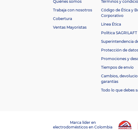
Quiénes somos
Términos y condici
n
C
e
Trabaja con nosotros
Código de Ética y 
n
Corporativo
Cobertura
er
Línea Ética
g
Ventas Mayoristas
ét
Política SAGRILAFT
ic
Superintendencia d
a
M
Protección de dato
a
Promociones y des
t
e
Tiempos de envío
ri
Cambios, devolucio
al
garantías
d
e
Cobre
Todo lo que debes s
la
t
u
b
e
rí
Marca líder en
a
electrodomésticos en Colombia
Ti
p