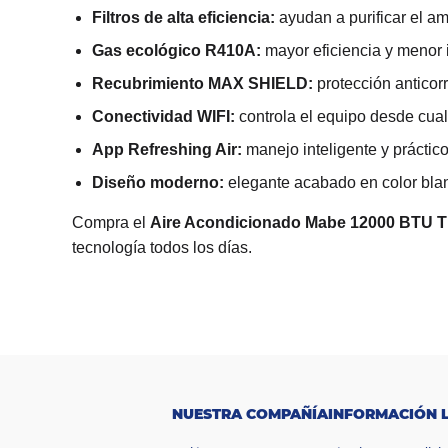
Filtros de alta eficiencia:
ayudan a purificar el a
Gas ecológico R410A:
mayor eficiencia y menor
Recubrimiento MAX SHIELD:
protección anticor
Conectividad WIFI:
controla el equipo desde cual
App Refreshing Air:
manejo inteligente y práctic
Diseño moderno:
elegante acabado en color bla
Compra el
Aire Acondicionado Mabe 12000 BTU T
tecnología todos los días.
M
a
Mabe
rc
a
Cl
as
ifi
ca
NUESTRA COMPAÑÍA
INFORMACIÓN 
ci
ó