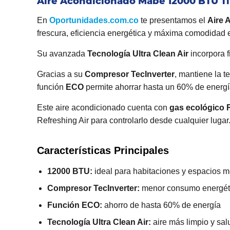
Aire Acondicionado Mabe 12000 BTU T
En
Oportunidades.com.co
te presentamos el
Aire 
frescura, eficiencia energética y máxima comodidad e
Su avanzada
Tecnología Ultra Clean Air
incorpora f
Gracias a su
Compresor TecInverter
, mantiene la 
función
ECO
permite ahorrar hasta un 60% de energí
Este aire acondicionado cuenta con
gas ecológico
Refreshing Air para controlarlo desde cualquier lugar
Características Principales
12000 BTU:
ideal para habitaciones y espacios 
Compresor TecInverter:
menor consumo energéti
Función ECO:
ahorro de hasta 60% de energía
Tecnología Ultra Clean Air:
aire más limpio y sal