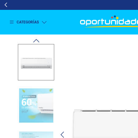
CATEGORÍAS
Ver
más
Lavado
y
Secado
Refrigeración
Refrigeración
Comercial
Televisión
Aire y
Climatización
Colchones
Cocina
Tecnología
ElectroHogar