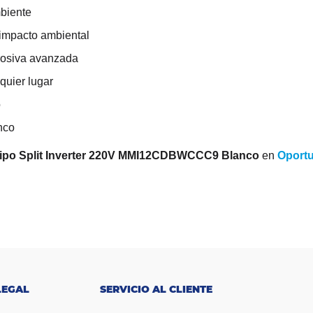
mbiente
 impacto ambiental
rosiva avanzada
quier lugar
o
nco
ipo Split Inverter 220V MMI12CDBWCCC9 Blanco
en
Oport
LEGAL
SERVICIO AL CLIENTE