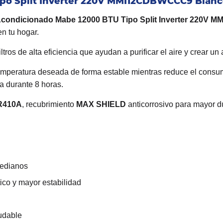
ipo Split Inverter 220V MMI12CDBWCCC9 Blan
Acondicionado Mabe 12000 BTU Tipo Split Inverter 220V
n tu hogar.
iltros de alta eficiencia que ayudan a purificar el aire y crear u
temperatura deseada de forma estable mientras reduce el consum
a durante 8 horas.
 R410A
, recubrimiento
MAX SHIELD
anticorrosivo para mayor du
.
medianos
co y mayor estabilidad
udable