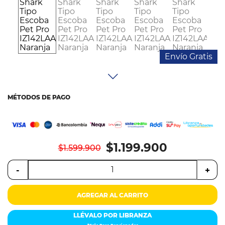
Colchones
Cocina
Tecnología
Envío Gratis
ElectroHogar
Sonido
MÉTODOS DE PAGO
Combos
Herramientas
$1.199.900
$1.599.900
Cuidado
-
+
Personal
AGREGAR AL CARRITO
Accesorios
LLÉVALO POR LIBRANZA