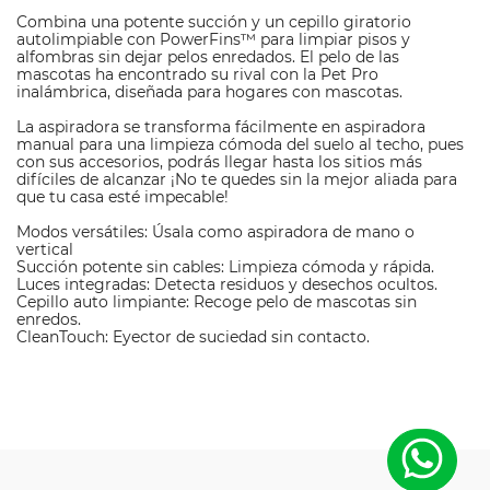
Combina una potente succión y un cepillo giratorio
autolimpiable con PowerFins™ para limpiar pisos y
alfombras sin dejar pelos enredados. El pelo de las
mascotas ha encontrado su rival con la Pet Pro
inalámbrica, diseñada para hogares con mascotas.
La aspiradora se transforma fácilmente en aspiradora
manual para una limpieza cómoda del suelo al techo, pues
con sus accesorios, podrás llegar hasta los sitios más
difíciles de alcanzar ¡No te quedes sin la mejor aliada para
que tu casa esté impecable!
Modos versátiles: Úsala como aspiradora de mano o
vertical
Succión potente sin cables: Limpieza cómoda y rápida.
Luces integradas: Detecta residuos y desechos ocultos.
Cepillo auto limpiante: Recoge pelo de mascotas sin
enredos.
CleanTouch: Eyector de suciedad sin contacto.
M
a
Shark
rc
a
Ti
p
o