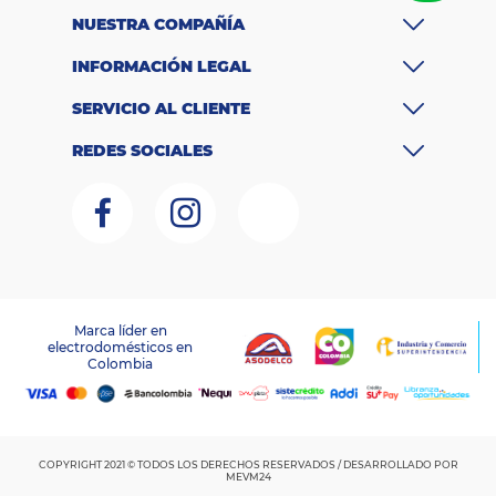
d
HEPA
e
NUESTRA COMPAÑÍA
fil
tr
INFORMACIÓN LEGAL
o
P
SERVICIO AL CLIENTE
o
t
REDES SOCIALES
e
181 Vatios
n
ci
a
V
ol
110 V y 120 V
ta
je
M
Marca líder en
a
Aluminio y
electrodomésticos en
LAGOBO DISTRIBUCIONES S.A.S – NIT 800.135.342-6
t
Colombia
RNT:259151
e
plástico
ri
al
E
A
622356313636
COPYRIGHT 2021 © TODOS LOS DERECHOS RESERVADOS / DESARROLLADO POR
N
MEVM24