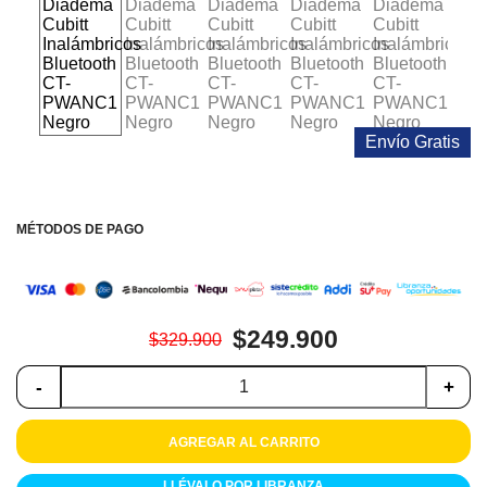
Colchones
Cocina
Tecnología
Envío Gratis
ElectroHogar
Sonido
MÉTODOS DE PAGO
Combos
Herramientas
$249.900
$329.900
Cuidado
Personal
-
+
Accesorios
AGREGAR AL CARRITO
LLÉVALO POR LIBRANZA