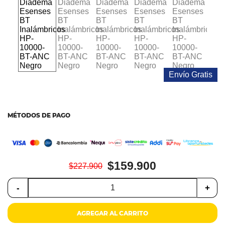
Colchones
Cocina
Tecnología
ElectroHogar
Envío Gratis
Sonido
MÉTODOS DE PAGO
Combos
Herramientas
$159.900
$227.900
Cuidado
Personal
-
+
Accesorios
AGREGAR AL CARRITO