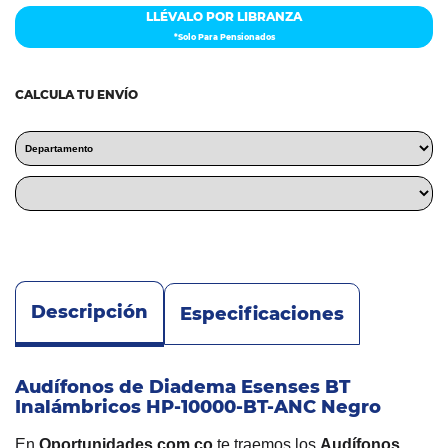
LLÉVALO POR LIBRANZA
*Solo Para Pensionados
CALCULA TU ENVÍO
Descripción
Especificaciones
Audífonos de Diadema Esenses BT
Inalámbricos HP-10000-BT-ANC Negro
En
Oportunidades.com.co
te traemos los
Audífonos