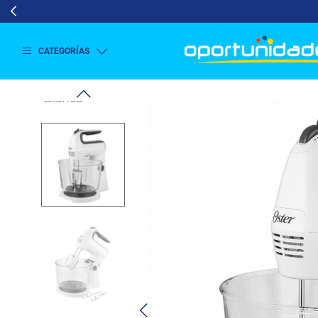
CATEGORÍAS
Ver
más
Lavado
y
Secado
Refrigeración
Refrigeración
Comercial
Televisión
Aire y
Climatización
Colchones
Cocina
Tecnología
ElectroHogar