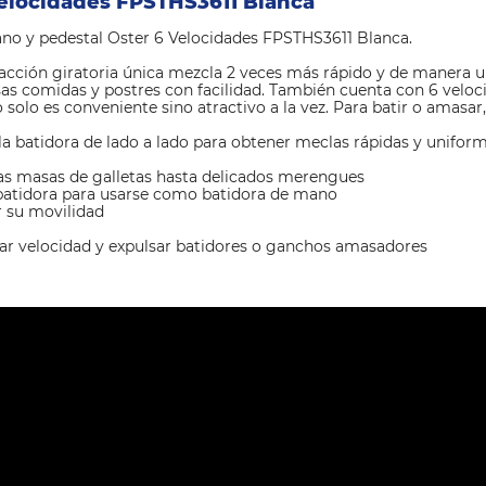
Velocidades FPSTHS3611 Blanca
no y pedestal Oster 6 Velocidades FPSTHS3611 Blanca.
 acción giratoria única mezcla 2 veces más rápido y de manera 
s comidas y postres con facilidad. También cuenta con 6 veloc
o solo es conveniente sino atractivo a la vez. Para batir o amasar
a batidora de lado a lado para obtener meclas rápidas y unifor
sas masas de galletas hasta delicados merengues
a batidora para usarse como batidora de mano
ar su movilidad
nar velocidad y expulsar batidores o ganchos amasadores