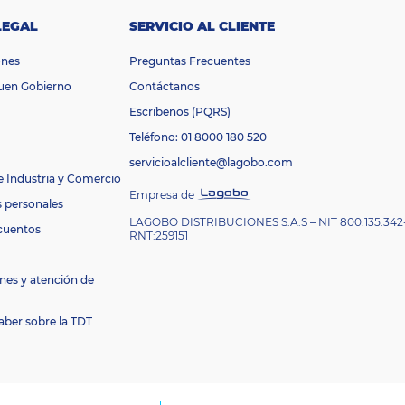
LEGAL
SERVICIO AL CLIENTE
ones
Preguntas Frecuentes
Buen Gobierno
Contáctanos
Escríbenos (PQRS)
Teléfono: 01 8000 180 520
servicioalcliente@lagobo.com
e Industria y Comercio
Empresa de
s personales
LAGOBO DISTRIBUCIONES S.A.S – NIT 800.135.342
cuentos
RNT:259151
nes y atención de
aber sobre la TDT