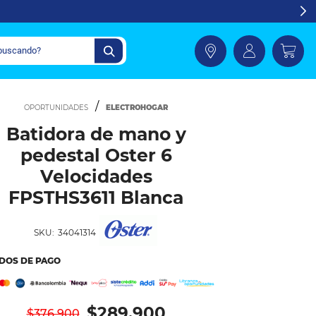
ELECTROHOGAR
Batidora de mano y
pedestal Oster 6
Velocidades
FPSTHS3611 Blanca
SKU:
34041314
DOS DE PAGO
$289.900
$376.900