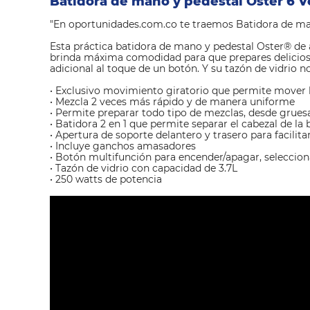
Batidora de mano y pedestal Oster 6 
"En
oportunidades.com.co
te traemos Batidora de ma
Esta práctica batidora de mano y pedestal Oster® de
brinda máxima comodidad para que prepares deliciosa
adicional al toque de un botón. Y su tazón de vidrio n
• Exclusivo movimiento giratorio que permite mover l
• Mezcla 2 veces más rápido y de manera uniforme
• Permite preparar todo tipo de mezclas, desde grue
• Batidora 2 en 1 que permite separar el cabezal de l
• Apertura de soporte delantero y trasero para facilit
• Incluye ganchos amasadores
• Botón multifunción para encender/apagar, seleccio
• Tazón de vidrio con capacidad de 3.7L
• 250 watts de potencia