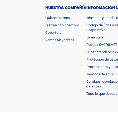
p
ac
3.7 Litros
NUESTRA COMPAÑÍA
INFORMACIÓN 
id
a
Quiénes somos
Términos y condici
d
P
Trabaja con nosotros
Código de Ética y 
o
Corporativo
Cobertura
t
Línea Ética
e
250 W
Ventas Mayoristas
n
Política SAGRILAFT
ci
Superintendencia d
a
V
Protección de dato
ol
110 V y 120 V
Promociones y des
ta
je
Tiempos de envío
M
Cambios, devolucio
a
garantías
t
Vidrio
e
Todo lo que debes s
ri
al
E
A
53891143820
N