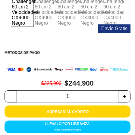
Colchones
Cocina
Envío Gratis
Tecnología
ElectroHogar
MÉTODOS DE PAGO
Sonido
Combos
$244.900
$325.900
Herramientas
-
+
Cuidado
Personal
AGREGAR AL CARRITO
Accesorios
LLÉVALO POR LIBRANZA
*Solo Para Pensionados