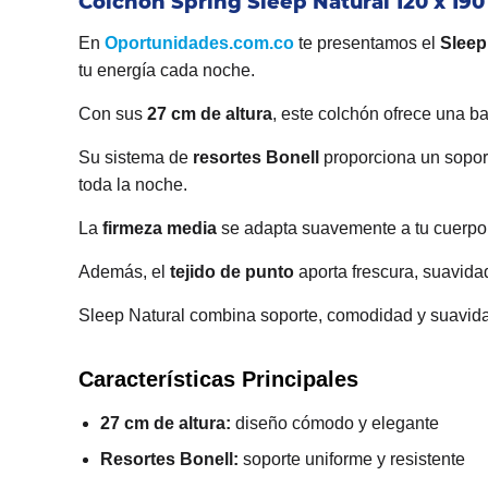
Colchón Spring Sleep Natural 120 x 19
En
Oportunidades.com.co
te presentamos el
Sleep
tu energía cada noche.
Con sus
27 cm de altura
, este colchón ofrece una b
Su sistema de
resortes Bonell
proporciona un soport
toda la noche.
La
firmeza media
se adapta suavemente a tu cuerpo,
Además, el
tejido de punto
aporta frescura, suavida
Sleep Natural combina soporte, comodidad y suavidad
Características Principales
27 cm de altura:
diseño cómodo y elegante
Resortes Bonell:
soporte uniforme y resistente