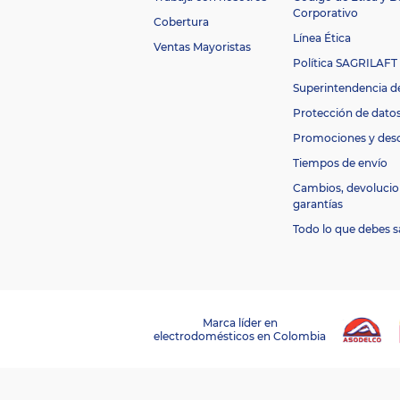
ec
Corporativo
Cobertura
io
Línea Ética
T
Ventas Mayoristas
el
Tejido punto
Política SAGRILAFT
a
Superintendencia d
R
es
Protección de dato
or
Bonell
Promociones y des
ta
d
Tiempos de envío
o
Cambios, devolucio
N
garantías
iv
el
Todo lo que debes s
d
e
Fi
Medio
r
m
e
Marca líder en
z
electrodomésticos en Colombia
a
E
A
7706820871075
N