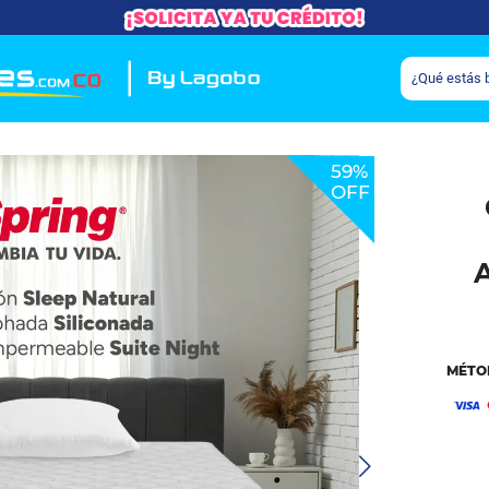
59%
OFF
MÉTO