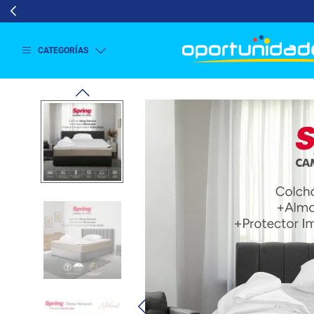
CATEGORÍAS
Ver
más
Lavado
y
Secado
Refrigeración
Refrigeración
Comercial
Televisión
Aire y
Climatización
Colchones
Cocina
Tecnología
ElectroHogar