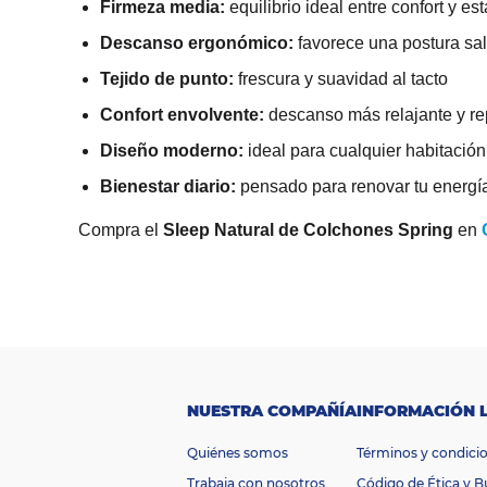
Firmeza media:
equilibrio ideal entre confort y es
Descanso ergonómico:
favorece una postura sa
Tejido de punto:
frescura y suavidad al tacto
Confort envolvente:
descanso más relajante y re
Diseño moderno:
ideal para cualquier habitación
Bienestar diario:
pensado para renovar tu energ
Compra el
Sleep Natural de Colchones Spring
en
M
a
Spring
rc
a
R
a
n
g
$1.000.000 -
NUESTRA COMPAÑÍA
INFORMACIÓN 
o
d
Quiénes somos
Términos y condici
$2.000.000
e
pr
Trabaja con nosotros
Código de Ética y 