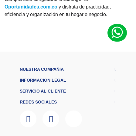
Oportunidades.com.co
y disfruta de practicidad,
eficiencia y organización en tu hogar o negocio.
M
a
r
Challenger
c
a
Ti
p
o
d
NUESTRA COMPAÑÍA
e
re
INFORMACIÓN LEGAL
fri
Frost
g
SERVICIO AL CLIENTE
er
a
REDES SOCIALES
ci
ó
n
R
a
n