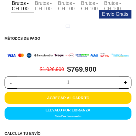
Colchones
Envío Gratis
Cocina
Tecnología
MÉTODOS DE PAGO
ElectroHogar
Sonido
$769.900
$1.026.900
Combos
-
+
Herramientas
AGREGAR AL CARRITO
Cuidado
Personal
LLÉVALO POR LIBRANZA
*Solo Para Pensionados
Accesorios
CALCULA TU ENVÍO