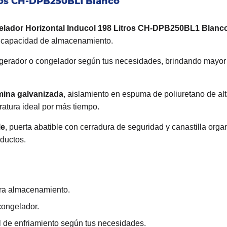
tros CH-DPB250BL1 Blanco
lador Horizontal Inducol 198 Litros CH-DPB250BL1 Blanc
n capacidad de almacenamiento.
rigerador o congelador según tus necesidades, brindando mayor v
mina galvanizada
, aislamiento en espuma de poliuretano de alt
atura ideal por más tiempo.
le
, puerta abatible con cerradura de seguridad y canastilla org
oductos.
ra almacenamiento.
congelador.
el de enfriamiento según tus necesidades.