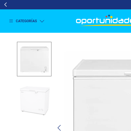
CATEGORÍAS
Ver
más
Lavado
y
Secado
Refrigeración
Refrigeración
Comercial
Televisión
Aire y
Climatización
Colchones
Cocina
Tecnología
ElectroHogar