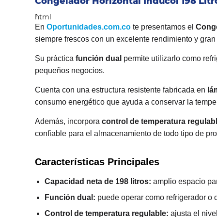
Congelador Horizontal Inducol 198 Li
```html
En
Oportunidades.com.co
te presentamos el
Conge
siempre frescos con un excelente rendimiento y gra
Su práctica
función dual
permite utilizarlo como ref
pequeños negocios.
Cuenta con una estructura resistente fabricada en
lá
consumo energético que ayuda a conservar la temper
Además, incorpora
control de temperatura regulab
confiable para el almacenamiento de todo tipo de pr
Características Principales
Capacidad neta de 198 litros:
amplio espacio pa
Función dual:
puede operar como refrigerador o 
Control de temperatura regulable:
ajusta el niv