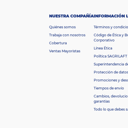
d
e
$2.000.000
p
NUESTRA COMPAÑÍA
INFORMACIÓN 
r
e
Quiénes somos
Términos y condici
ci
o
Trabaja con nosotros
Código de Ética y 
M
Corporativo
Cobertura
ar
Inducol
Línea Ética
ca
Ventas Mayoristas
E
Política SAGRILAFT
A
7707682422023
Superintendencia d
N
C
Protección de dato
ol
Blanco
Promociones y des
or
G
Tiempos de envío
a
Cambios, devolucio
r
garantías
a
12 Meses
n
Todo lo que debes s
tí
a
S
K
16027250