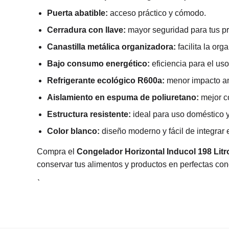
Puerta abatible:
acceso práctico y cómodo.
Cerradura con llave:
mayor seguridad para tus p
Canastilla metálica organizadora:
facilita la org
Bajo consumo energético:
eficiencia para el uso
Refrigerante ecológico R600a:
menor impacto am
Aislamiento en espuma de poliuretano:
mejor c
Estructura resistente:
ideal para uso doméstico y
Color blanco:
diseño moderno y fácil de integrar 
Compra el
Congelador Horizontal Inducol 198 Li
conservar tus alimentos y productos en perfectas con
R
a
n
g
o
$1.000.000 -