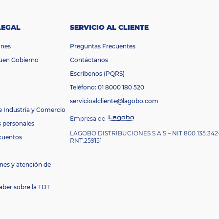
LEGAL
SERVICIO AL CLIENTE
ones
Preguntas Frecuentes
Buen Gobierno
Contáctanos
Escríbenos (PQRS)
Teléfono: 01 8000 180 520
servicioalcliente@lagobo.com
e Industria y Comercio
Empresa de
s personales
LAGOBO DISTRIBUCIONES S.A.S – NIT 800.135.342
cuentos
RNT:259151
nes y atención de
aber sobre la TDT