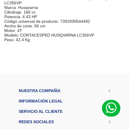
LC356VP
Marca: Husqvarna
Cilindraje: 166 cc
Potencia: 4.43 HP
Código universal de producto: 7392930544482
Ancho de corte: 56 cm
Motor: 4T
Modelo: CORTACESPED HUSQVARNA LC356VP
Peso: 42.4 Kg
E
A
7392930310865
N
C
ol
Naranja
or
G
a
r
NUESTRA COMPAÑÍA
a
12 Meses
n
INFORMACIÓN LEGAL
tí
a
SERVICIO AL CLIENTE
S
K
33139356
REDES SOCIALES
U