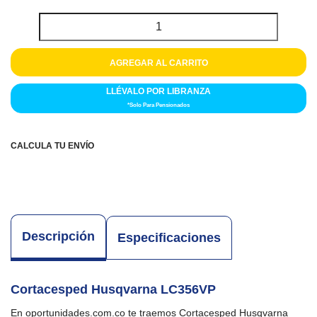
Colchones
Cocina
AGREGAR AL CARRITO
Tecnología
LLÉVALO POR LIBRANZA
*Solo Para Pensionados
ElectroHogar
Sonido
CALCULA TU ENVÍO
Combos
Herramientas
Descripción
Especificaciones
Cuidado
Personal
Cortacesped Husqvarna LC356VP
Accesorios
En oportunidades.com.co te traemos Cortacesped Husqvarna