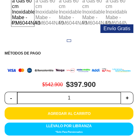
Colchones
Cocina
Envío Gratis
Tecnología
ElectroHogar
MÉTODOS DE PAGO
Sonido
Combos
$397.900
$542.900
Herramientas
-
+
Cuidado
Personal
AGREGAR AL CARRITO
LLÉVALO POR LIBRANZA
Accesorios
*Solo Para Pensionados