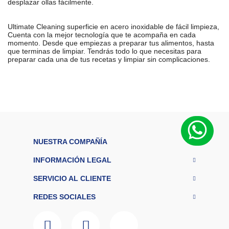
desplazar ollas fácilmente.
Ultimate Cleaning superficie en acero inoxidable de fácil limpieza,
Cuenta con la mejor tecnología que te acompaña en cada
momento. Desde que empiezas a preparar tus alimentos, hasta
que terminas de limpiar. Tendrás todo lo que necesitas para
preparar cada una de tus recetas y limpiar sin complicaciones.
M
a
r
Mabe
c
a
M
at
er
ia
NUESTRA COMPAÑÍA
Acero
l
c
INFORMACIÓN LEGAL
Inoxidable
u
bi
SERVICIO AL CLIENTE
er
ta
REDES SOCIALES
E
A
7861032327700
N