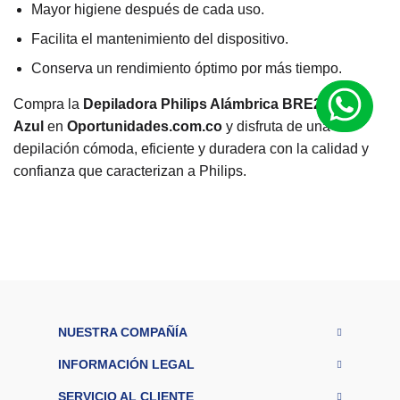
Mayor higiene después de cada uso.
Facilita el mantenimiento del dispositivo.
Conserva un rendimiento óptimo por más tiempo.
Compra la
Depiladora Philips Alámbrica BRE228/00
Azul
en
Oportunidades.com.co
y disfruta de una
depilación cómoda, eficiente y duradera con la calidad y
confianza que caracterizan a Philips.
M
a
r
Philips
c
a
Ti
p
o
d
NUESTRA COMPAÑÍA
Depiladora
e
pr
INFORMACIÓN LEGAL
o
Alámbrica
d
SERVICIO AL CLIENTE