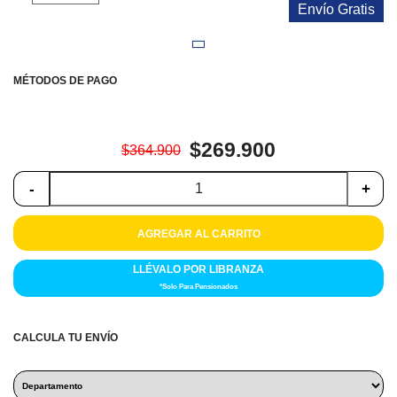
Colchones
Envío Gratis
Cocina
MÉTODOS DE PAGO
Tecnología
ElectroHogar
$269.900
$364.900
Sonido
-
+
Combos
AGREGAR AL CARRITO
Herramientas
LLÉVALO POR LIBRANZA
*Solo Para Pensionados
Cuidado
Personal
CALCULA TU ENVÍO
Accesorios