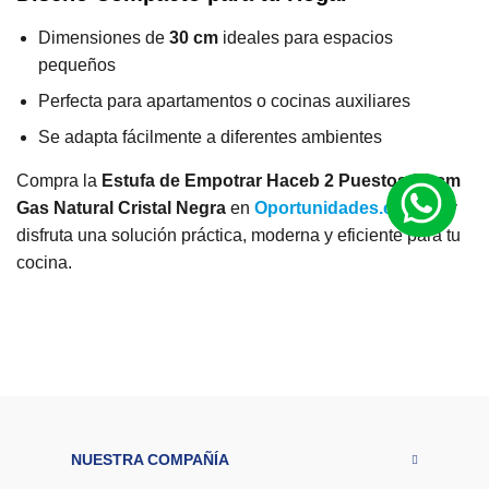
Dimensiones de
30 cm
ideales para espacios
pequeños
Perfecta para apartamentos o cocinas auxiliares
Se adapta fácilmente a diferentes ambientes
Compra la
Estufa de Empotrar Haceb 2 Puestos 30 cm
Gas Natural Cristal Negra
en
Oportunidades.com.co
y
disfruta una solución práctica, moderna y eficiente para tu
cocina.
M
a
r
Haceb
c
a
M
at
er
ia
NUESTRA COMPAÑÍA
l
Cristal - Vidrio