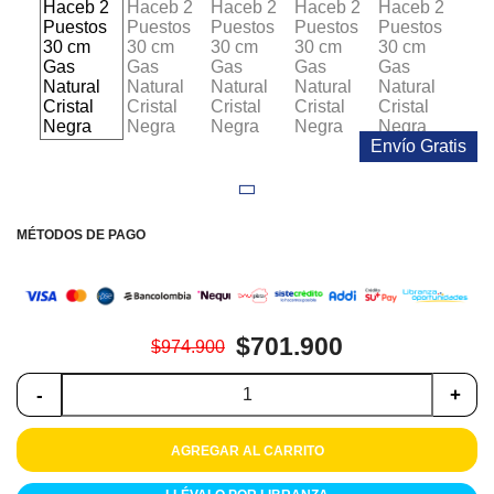
Colchones
Cocina
Tecnología
Envío Gratis
ElectroHogar
Sonido
MÉTODOS DE PAGO
Combos
Herramientas
$701.900
$974.900
Cuidado
Personal
-
+
Accesorios
AGREGAR AL CARRITO