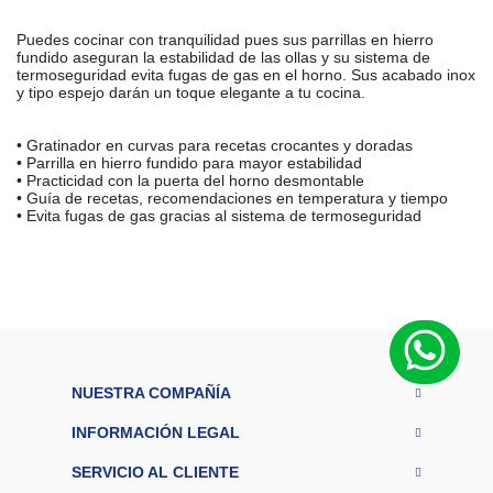
Puedes cocinar con tranquilidad pues sus parrillas en hierro
fundido aseguran la estabilidad de las ollas y su sistema de
termoseguridad evita fugas de gas en el horno. Sus acabado inox
y tipo espejo darán un toque elegante a tu cocina.
• Gratinador en curvas para recetas crocantes y doradas
• Parrilla en hierro fundido para mayor estabilidad
• Practicidad con la puerta del horno desmontable
• Guía de recetas, recomendaciones en temperatura y tiempo
• Evita fugas de gas gracias al sistema de termoseguridad
M
a
r
Haceb
c
a
M
at
er
ia
NUESTRA COMPAÑÍA
Acero
l
c
INFORMACIÓN LEGAL
Inoxidable
u
bi
SERVICIO AL CLIENTE
er