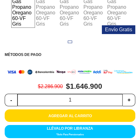
Colchones
Cocina
Envío Gratis
Tecnología
ElectroHogar
MÉTODOS DE PAGO
Sonido
Combos
$1.646.900
$2.286.900
Herramientas
-
+
Cuidado
Personal
AGREGAR AL CARRITO
Accesorios
LLÉVALO POR LIBRANZA
*Solo Para Pensionados