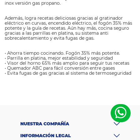
inox versión gas propano.
Además, logra recetas deliciosas gracias al gratinador
eléctrico en curvas, encendido eléctrico, el fogón 35% más
potente y la guía de recetas. Aún hay más, cocina seguro
gracias a las parrillas en platina, su sistema anti
sobrecalentamiento y evita fugas de gas.
• Ahorra tiempo cocinando. Fogón 35% más potente.
• Parrilla en platina, mejor estabilidad y seguridad
• Visor del horno 65% más amplio para seguir tus recetas
• Quemador ABC para fácil conversión entre gases
• Evita fugas de gas gracias al sistema de termoseguridad
M
a
t
e
ri
Acero
al
c
Inoxidable
u
bi
NUESTRA COMPAÑÍA
e
rt
INFORMACIÓN LEGAL