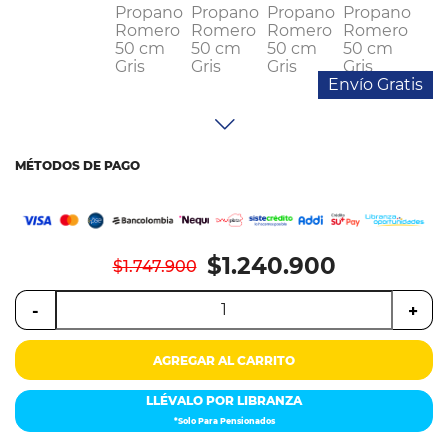
Colchones
Cocina
Envío Gratis
Tecnología
ElectroHogar
MÉTODOS DE PAGO
Sonido
Combos
$1.240.900
$1.747.900
Herramientas
-
+
Cuidado
Personal
AGREGAR AL CARRITO
Accesorios
LLÉVALO POR LIBRANZA
*Solo Para Pensionados