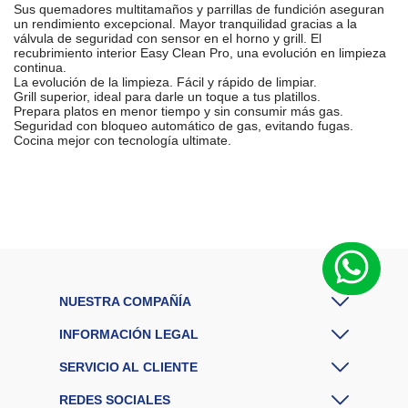
Sus quemadores multitamaños y parrillas de fundición aseguran
un rendimiento excepcional. Mayor tranquilidad gracias a la
válvula de seguridad con sensor en el horno y grill. El
recubrimiento interior Easy Clean Pro, una evolución en limpieza
continua.
La evolución de la limpieza. Fácil y rápido de limpiar.
Grill superior, ideal para darle un toque a tus platillos.
Prepara platos en menor tiempo y sin consumir más gas.
Seguridad con bloqueo automático de gas, evitando fugas.
Cocina mejor con tecnología ultimate.
M
a
r
Mabe
c
a
M
at
er
ia
NUESTRA COMPAÑÍA
Acero
l
c
INFORMACIÓN LEGAL
Inoxidable
u
bi
SERVICIO AL CLIENTE
er
ta
REDES SOCIALES