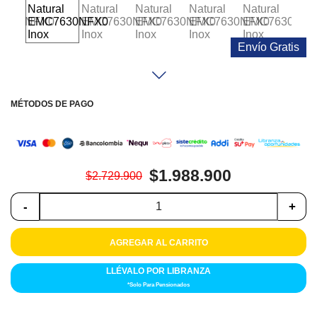
Colchones
Cocina
Envío Gratis
Tecnología
ElectroHogar
MÉTODOS DE PAGO
Sonido
Combos
$1.988.900
$2.729.900
Herramientas
-
+
Cuidado
AGREGAR AL CARRITO
Personal
LLÉVALO POR LIBRANZA
Accesorios
*Solo Para Pensionados