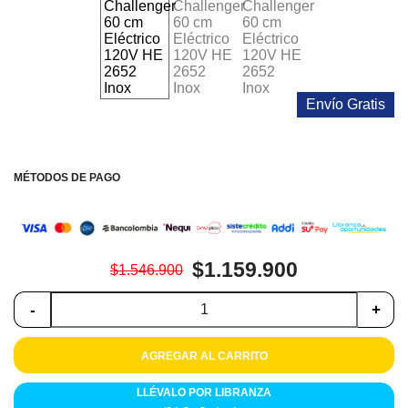
Colchones
Cocina
Tecnología
Envío Gratis
ElectroHogar
Sonido
MÉTODOS DE PAGO
Combos
Herramientas
$1.159.900
$1.546.900
Cuidado
-
+
Personal
AGREGAR AL CARRITO
Accesorios
LLÉVALO POR LIBRANZA