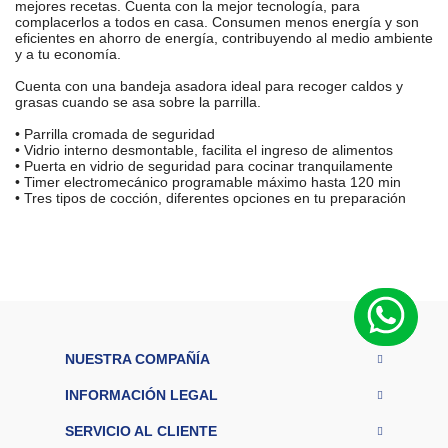
mejores recetas. Cuenta con la mejor tecnología, para
complacerlos a todos en casa. Consumen menos energía y son
eficientes en ahorro de energía, contribuyendo al medio ambiente
y a tu economía.
Cuenta con una bandeja asadora ideal para recoger caldos y
grasas cuando se asa sobre la parrilla.
• Parrilla cromada de seguridad
• Vidrio interno desmontable, facilita el ingreso de alimentos
• Puerta en vidrio de seguridad para cocinar tranquilamente
• Timer electromecánico programable máximo hasta 120 min
• Tres tipos de cocción, diferentes opciones en tu preparación
M
a
t
e
ri
Acero
al
c
inoxidable
u
b
NUESTRA COMPAÑÍA
ie
rt
INFORMACIÓN LEGAL
a
M
SERVICIO AL CLIENTE