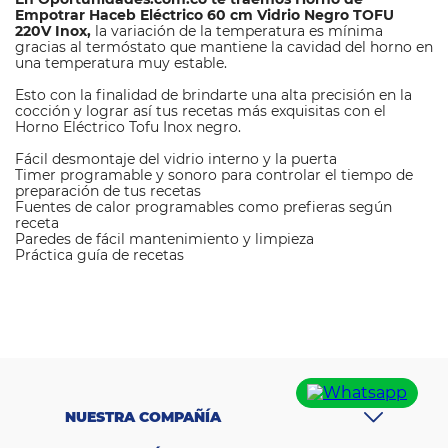
Empotrar Haceb Eléctrico 60 cm Vidrio Negro TOFU
220V Inox,
la variación de la temperatura es mínima
gracias al termóstato que mantiene la cavidad del horno en
una temperatura muy estable.
Esto con la finalidad de brindarte una alta precisión en la
cocción y lograr así tus recetas más exquisitas con el
Horno Eléctrico Tofu Inox negro.
Fácil desmontaje del vidrio interno y la puerta
Timer programable y sonoro para controlar el tiempo de
preparación de tus recetas
Fuentes de calor programables como prefieras según
receta
Paredes de fácil mantenimiento y limpieza
Práctica guía de recetas
M
a
Haceb
rc
a
M
at
er
ia
Acero
l
NUESTRA COMPAÑÍA
c