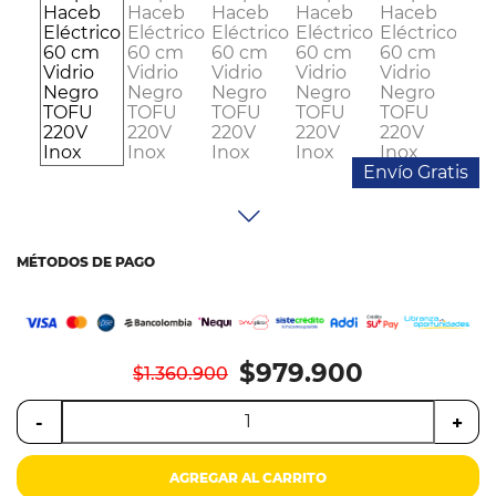
Colchones
Cocina
Tecnología
ElectroHogar
Envío Gratis
Sonido
MÉTODOS DE PAGO
Combos
Herramientas
$979.900
Cuidado
$1.360.900
Personal
-
+
Accesorios
AGREGAR AL CARRITO