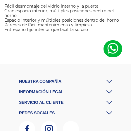
Fácil desmontaje del vidrio interno y la puerta
Gran espacio interior, múltiples posiciones dentro del
horno
Espacio interior y múltiples posiciones dentro del horno
Paredes de fácil mantenimiento y limpieza
Entrepaño fijo interior que facilita su uso
M
a
r
Haceb
c
a
E
A
7704353411430
N
C
NUESTRA COMPAÑÍA
o
l
Negro
INFORMACIÓN LEGAL
o
r
SERVICIO AL CLIENTE
P
a
REDES SOCIALES
n
el
d