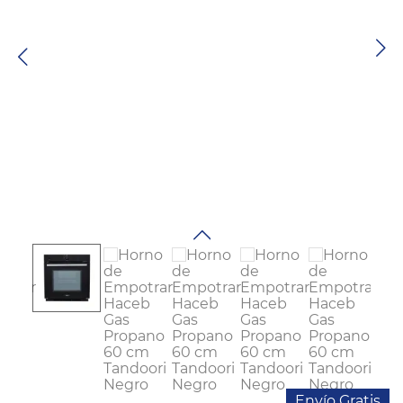
Colchones
Cocina
Tecnología
ElectroHogar
Sonido
Combos
Herramientas
Cuidado
Personal
Accesorios
Envío Gratis