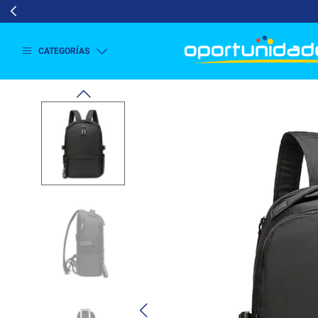
CATEGORÍAS
Ver
más
Lavado
y
Secado
Refrigeración
Refrigeración
Comercial
Televisión
Aire y
Climatización
Colchones
Cocina
Tecnología
ElectroHogar