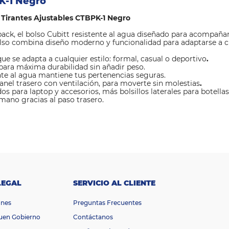
PK-1 Negro
 Tirantes Ajustables CTBPK-1 Negro
ck, el bolso Cubitt resistente al agua diseñado para acompañarte
lso combina diseño moderno y funcionalidad para adaptarse a cua
ue se adapta a cualquier estilo: formal, casual o deportivo
.
para máxima durabilidad sin añadir peso.
te al agua mantiene tus pertenencias seguras.
anel trasero con ventilación, para moverte sin molestias
.
para laptop y accesorios, más bolsillos laterales para botellas
 mano gracias al paso trasero.
LEGAL
SERVICIO AL CLIENTE
ones
Preguntas Frecuentes
Buen Gobierno
Contáctanos