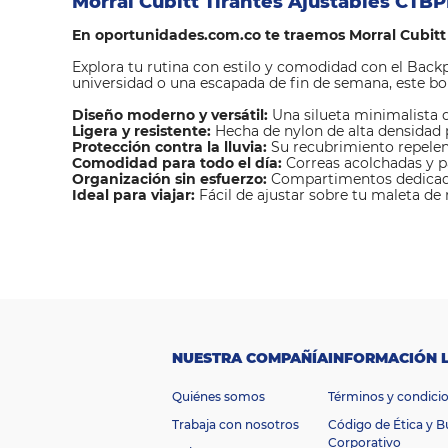
Morral Cubitt Tirantes Ajustables CTB
En oportunidades.com.co te traemos Morral Cubitt
Explora tu rutina con estilo y comodidad con el Backpa
universidad o una escapada de fin de semana, este bo
Diseño moderno y versátil:
Una silueta minimalista q
Ligera y resistente:
Hecha de nylon de alta densidad 
Protección contra la lluvia:
Su recubrimiento repelen
Comodidad para todo el día:
Correas acolchadas y p
Organización sin esfuerzo:
Compartimentos dedicados 
Ideal para viajar:
Fácil de ajustar sobre tu maleta de
M
a
Cubitt
rc
a
100% nylon
NUESTRA COMPAÑÍA
INFORMACIÓN 
de alta
M
at
Quiénes somos
Términos y condici
er
densidad,
Trabaja con nosotros
Código de Ética y 
ia
Corporativo