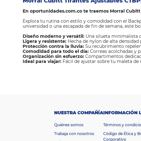
Morral Cubitt Tirantes Ajustables CTBP
En oportunidades.com.co te traemos Morral Cubitt
Explora tu rutina con estilo y comodidad con el Backpa
universidad o una escapada de fin de semana, este bo
Diseño moderno y versátil:
Una silueta minimalista q
Ligera y resistente:
Hecha de nylon de alta densidad 
Protección contra la lluvia:
Su recubrimiento repelen
Comodidad para todo el día:
Correas acolchadas y p
Organización sin esfuerzo:
Compartimentos dedicados 
Ideal para viajar:
Fácil de ajustar sobre tu maleta de
M
a
Cubitt
rc
a
100% nylon
NUESTRA COMPAÑÍA
INFORMACIÓN 
de alta
M
at
Quiénes somos
Términos y condici
er
densidad,
Trabaja con nosotros
Código de Ética y 
ia
Corporativo