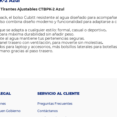
K-2 Azul
 Tirantes Ajustables CTBPK-2 Azul
ck, el bolso Cubitt resistente al agua diseñado para acompañarte
lso combina diseño moderno y funcionalidad para adaptarse a cua
ue se adapta a cualquier estilo: formal, casual o deportivo
.
para máxima durabilidad sin añadir peso.
te al agua mantiene tus pertenencias seguras.
anel trasero con ventilación, para moverte sin molestias
.
para laptop y accesorios, más bolsillos laterales para botellas
 mano gracias al paso trasero.
LEGAL
SERVICIO AL CLIENTE
ones
Preguntas Frecuentes
Buen Gobierno
Contáctanos