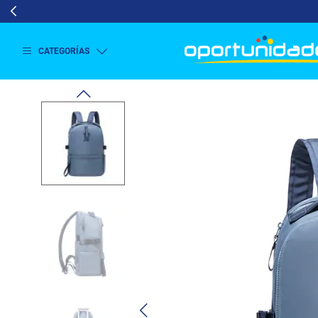
CATEGORÍAS
Ver
más
Lavado
y
Secado
Refrigeración
Refrigeración
Comercial
Televisión
Aire y
Climatización
Colchones
Cocina
Tecnología
ElectroHogar