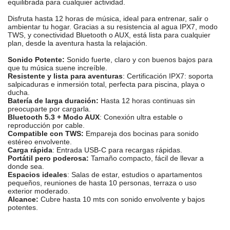
equilibrada para cualquier actividad.
Disfruta hasta 12 horas de música, ideal para entrenar, salir o
ambientar tu hogar. Gracias a su resistencia al agua IPX7, modo
TWS, y conectividad Bluetooth o AUX, está lista para cualquier
plan, desde la aventura hasta la relajación.
Sonido Potente:
Sonido fuerte, claro y con buenos bajos para
que tu música suene increíble.
Resistente y lista para aventuras
: Certificación IPX7: soporta
salpicaduras e inmersión total, perfecta para piscina, playa o
ducha.
Batería de larga duración:
Hasta 12 horas continuas sin
preocuparte por cargarla.
Bluetooth 5.3 + Modo AUX
: Conexión ultra estable o
reproducción por cable.
Compatible con TWS:
Empareja dos bocinas para sonido
estéreo envolvente.
Carga rápida
: Entrada USB-C para recargas rápidas.
Portátil pero poderosa:
Tamaño compacto, fácil de llevar a
donde sea.
Espacios ideales
: Salas de estar, estudios o apartamentos
pequeños, reuniones de hasta 10 personas, terraza o uso
exterior moderado.
Alcance:
Cubre hasta 10 mts con sonido envolvente y bajos
potentes.
M