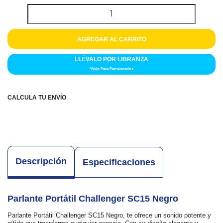
Colchones
Cocina
AGREGAR AL CARRITO
Tecnología
LLÉVALO POR LIBRANZA
ElectroHogar
*Solo Para Pensionados
Sonido
CALCULA TU ENVÍO
Combos
Herramientas
Descripción
Especificaciones
Cuidado
Personal
Accesorios
Parlante Portátil Challenger SC15 Negro
Parlante Portátil Challenger SC15 Negro, te ofrece un sonido potente y