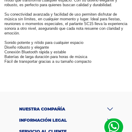
nítido que transforma cualquier espacio. Con su diseño elegante y
robusto, es perfecto para quienes buscan calidad y durabilidad.
Su conectividad avanzada y facilidad de uso permiten disfrutar de
música sin límites, en cualquier momento y lugar. Ideal para fiestas,
reuniones o momentos especiales, el parlante SC15 lleva la experiencia
sonora a otro nivel, asegurando que cada nota resuene con claridad y
emoción.
Sonido potente y nítido para cualquier espacio
Diseño robusto y elegante
Conexión Bluetooth rápida y estable
Baterías de larga duración para horas de música
Fácil de transportar gracias a su tamaño compacto
M
a
Challenger
rc
a
P
ot
e
15 Watts
n
ci
NUESTRA COMPAÑÍA
a
C
INFORMACIÓN LEGAL
o
n
SERVICIO AL CLIENTE