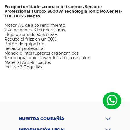
En oportunidades.com.co te traemos Secador
Professional Turbox 3600W Tecnología Ionic Power NT-
THE BOSS Negro.
Motor AC de alto rendimiento.
2 velocidades, 3 temperaturas.
Flujo de aire de 50.6 m3/H.
Reduce el frizz en un 80%.
Botón de golpe frío.
Secador profesional
Mango e interruptores ergonomicos
Tecnologia Ionic Power Infrarroja de calor.
Material Anti-Impactos
Incluye 2 Boquillas
M
a
Turbox
rc
a
Ti
p
o
d
Secador
e
NUESTRA COMPAÑÍA
pr
o
INFORMACIÓN LEGAL