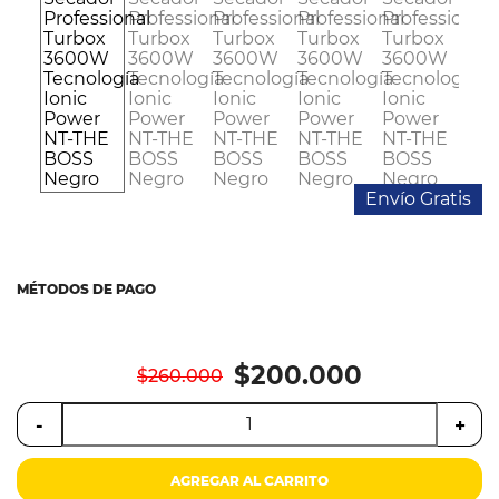
Colchones
Cocina
Tecnología
ElectroHogar
Envío Gratis
Sonido
Combos
MÉTODOS DE PAGO
Herramientas
Cuidado
$200.000
$260.000
Personal
-
+
Accesorios
AGREGAR AL CARRITO