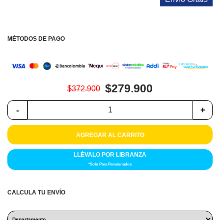
Colchones
Cocina
MÉTODOS DE PAGO
Tecnología
ElectroHogar
$279.900
$372.900
Sonido
-
+
Combos
AGREGAR AL CARRITO
Herramientas
LLÉVALO POR LIBRANZA
Cuidado
*Solo Para Pensionados
Personal
CALCULA TU ENVÍO
Accesorios