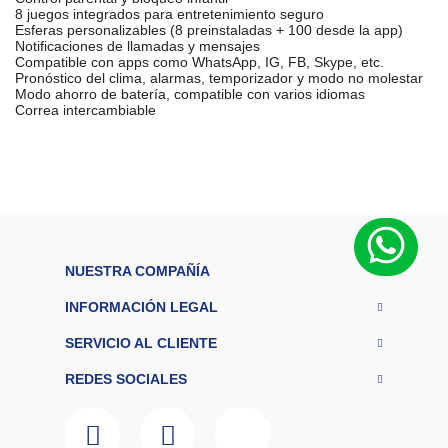
8 juegos integrados para entretenimiento seguro
Esferas personalizables (8 preinstaladas + 100 desde la app)
Notificaciones de llamadas y mensajes
Compatible con apps como WhatsApp, IG, FB, Skype, etc.
Pronóstico del clima, alarmas, temporizador y modo no molestar
Modo ahorro de batería, compatible con varios idiomas
Correa intercambiable
D
i
m
e
n
si
o
n
e
NUESTRA COMPAÑÍA
s
12,7 cm × 5,08
d
INFORMACIÓN LEGAL
e
e
SERVICIO AL CLIENTE
cm × 25,4 cm
m
p
REDES SOCIALES
a
q
u