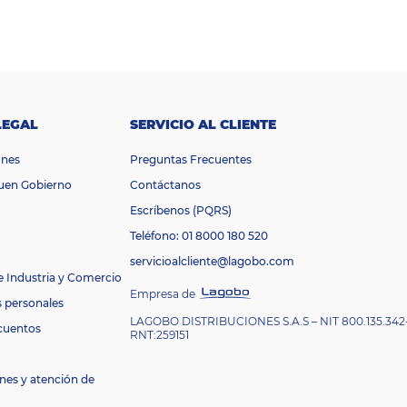
LEGAL
SERVICIO AL CLIENTE
ones
Preguntas Frecuentes
Buen Gobierno
Contáctanos
Escríbenos (PQRS)
Teléfono: 01 8000 180 520
servicioalcliente@lagobo.com
e Industria y Comercio
Empresa de
s personales
LAGOBO DISTRIBUCIONES S.A.S – NIT 800.135.342
cuentos
RNT:259151
nes y atención de