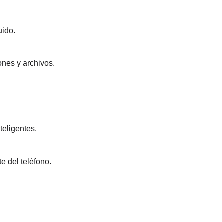
uido.
ones y archivos.
teligentes.
 del teléfono.