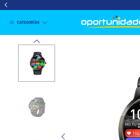
CATEGORÍAS
Ver
más
Lavado
y
Secado
Refrigeración
Refrigeración
Comercial
Televisión
Aire y
Climatización
Colchones
Cocina
Tecnología
ElectroHogar