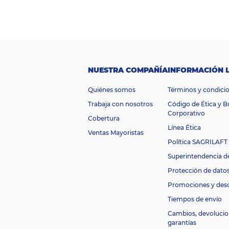
M
a
Esenses
rc
a
R
a
n
g
$500.000 -
NUESTRA COMPAÑÍA
INFORMACIÓN 
o
d
Quiénes somos
Términos y condici
$1.000.000
e
pr
Trabaja con nosotros
Código de Ética y 
ec
Corporativo
Cobertura
io
Línea Ética
P
Ventas Mayoristas
e
Política SAGRILAFT
s
Superintendencia d
o
149 gr
fl
Protección de dato
e
Promociones y des
t
e
Tiempos de envío
Q
Cambios, devolucio
u
garantías
é