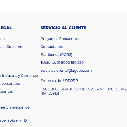
LEGAL
SERVICIO AL CLIENTE
ones
Preguntas Frecuentes
Buen Gobierno
Contáctanos
Escríbenos (PQRS)
Teléfono: 01 8000 180 520
servicioalcliente@lagobo.com
e Industria y Comercio
Empresa de
s personales
LAGOBO DISTRIBUCIONES S.A.S – NIT 800.135.342
cuentos
RNT:259151
nes y atención de
aber sobre la TDT