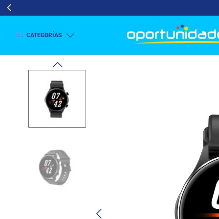
CATEGORÍAS
Ver
más
Lavado
y
Secado
Refrigeración
Refrigeración
Comercial
Televisión
Aire y
Climatización
Colchones
Cocina
Tecnología
ElectroHogar