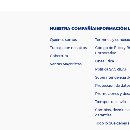
n
g
o
$100.000 -
d
e
$500.000
p
NUESTRA COMPAÑÍA
INFORMACIÓN 
r
e
Quiénes somos
Términos y condici
ci
o
Trabaja con nosotros
Código de Ética y 
M
Corporativo
Cobertura
ar
Esenses
Línea Ética
ca
Ventas Mayoristas
D
Política SAGRILAFT
i
Superintendencia d
m
e
Protección de dato
n
Promociones y des
si
o
Tiempos de envío
n
Cambios, devolucio
e
garantías
s
11 cm x 10,3 cm
d
Todo lo que debes s
e