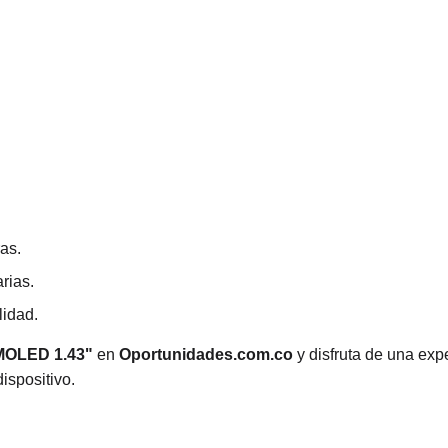
.
ras.
rias.
lidad.
MOLED 1.43"
en
Oportunidades.com.co
y disfruta de una exp
ispositivo.