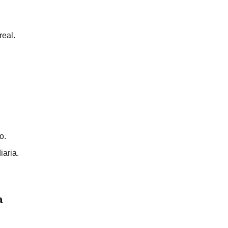
real.
o.
iaria.
a