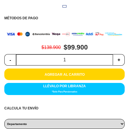
Colchones
Cocina
MÉTODOS DE PAGO
Tecnología
ElectroHogar
$99.900
$138.900
Sonido
-
+
Combos
AGREGAR AL CARRITO
Herramientas
LLÉVALO POR LIBRANZA
*Solo Para Pensionados
Cuidado
Personal
CALCULA TU ENVÍO
Accesorios