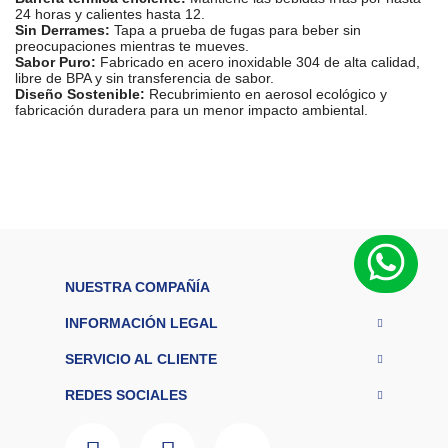
24 horas y calientes hasta 12.
Sin Derrames:
Tapa a prueba de fugas para beber sin
preocupaciones mientras te mueves.
Sabor Puro:
Fabricado en acero inoxidable 304 de alta calidad,
libre de BPA y sin transferencia de sabor.
Diseño Sostenible:
Recubrimiento en aerosol ecológico y
fabricación duradera para un menor impacto ambiental.
C
a
p
24 oz (aprox.
a
ci
709 ml)
d
a
d
M
NUESTRA COMPAÑÍA
ar
Cubitt
c
INFORMACIÓN LEGAL
a
M
SERVICIO AL CLIENTE
a
Acero
t
REDES SOCIALES
e
inoxidable 304
ri