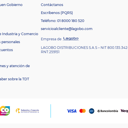
Buen Gobierno
Contáctanos
Escríbenos (PQRS)
Teléfono: 01 8000 180 520
servicioalcliente@lagobo.com
e Industria y Comercio
Empresa de
s personales
LAGOBO DISTRIBUCIONES S.A.S – NIT 800.135.342
cuentos
RNT:259151
nes y atención de
aber sobre la TDT