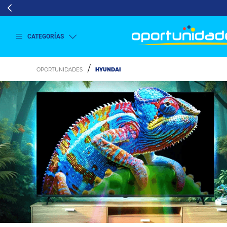
CATEGORÍAS
Ver
más
HYUNDAI
Lavado
y
Secado
Refrigeración
Refrigeración
Comercial
Televisión
Aire y
Climatización
Colchones
Cocina
Tecnología
ElectroHogar