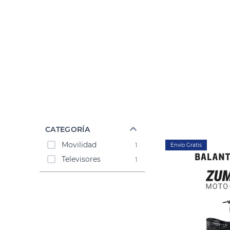
Sonido
Combos
Herramientas
Cuidado
Personal
Accesorios
CATEGORÍA
Movilidad
1
Envío Gratis
Televisores
1