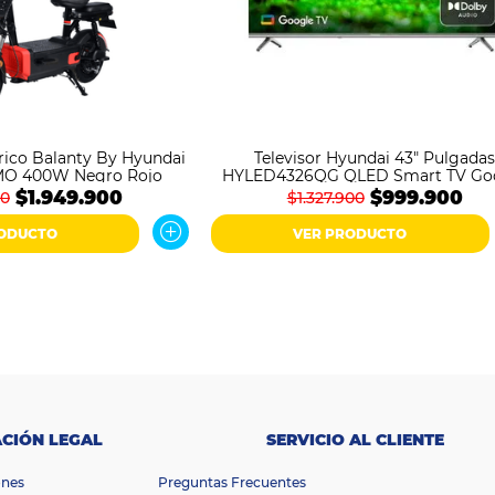
trico Balanty By Hyundai
Televisor Hyundai 43" Pulgada
O 400W Negro Rojo
HYLED4326QG QLED Smart TV Go
$1.949.900
$999.900
00
$1.327.900
RODUCTO
VER PRODUCTO
CIÓN LEGAL
SERVICIO AL CLIENTE
ones
Preguntas Frecuentes